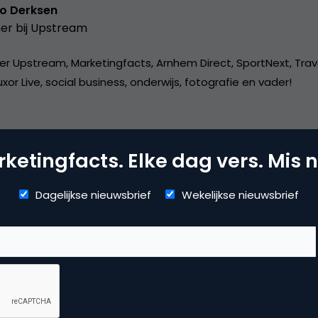
o Derksen
er bij
Upstream
er Upstream, Marketingfacts, Arnhem Direct, SportNext, Trav
xor Live, social business, onderwijs, fotografie en vader!
ketingfacts. Elke dag vers. Mis n
Dagelijkse nieuwsbrief
Wekelijkse nieuwsbrief
mmerce
uws