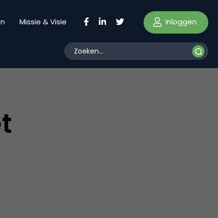
Inloggen
en
Missie & Visie
t