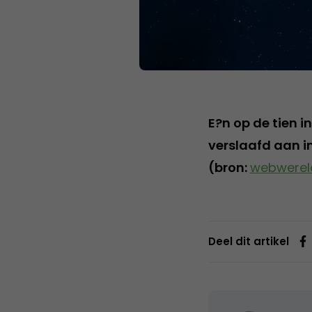
E?n op de tien i
verslaafd aan i
(bron:
webwereld
Deel dit artikel