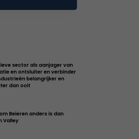
ieve sector als aanjager van
atie en ontsluiter en verbinder
ndustrieën belangrijker en
ter dan ooit
m Beieren anders is dan
n Valley