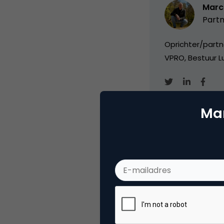
Marc
Partn
Oprichter/partn
VPRO, Bestuur Lu
Mar
Categorie
Co
Tags
nie
Plaats reactie