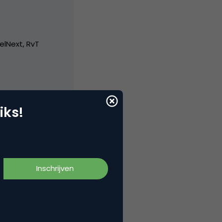
elNext, RvT
iks!