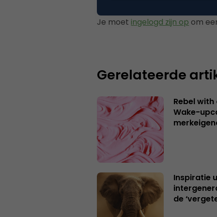
Je moet
ingelogd zijn op
om een
Gerelateerde arti
Rebel with
Wake-upca
merkeigen
Inspiratie 
intergener
de ‘verget