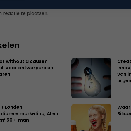
 reactie te plaatsen.
kelen
 or without a cause?
Creat
ll voor ontwerpers en
innov
aren
van i
urgen
uit Londen:
Waaro
ationele marketing, AI en
Silico
en’ 50+-man