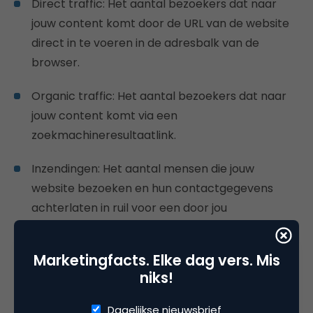
Direct traffic: Het aantal bezoekers dat naar
jouw content komt door de URL van de website
direct in te voeren in de adresbalk van de
browser.
Organic traffic: Het aantal bezoekers dat naar
jouw content komt via een
zoekmachineresultaatlink.
Inzendingen: Het aantal mensen die jouw
website bezoeken en hun contactgegevens
achterlaten in ruil voor een door jou
aangeboden bron (een vorm van lead).
Marketingfacts. Elke dag vers. Mis
Als jij, of je werkgever, ervoor kiest om je
niks!
bijvoorbeeld te richten op organisch verkeer, is het
een goed idee om het zoekalgoritme van Google te
Dagelijkse nieuwsbrief