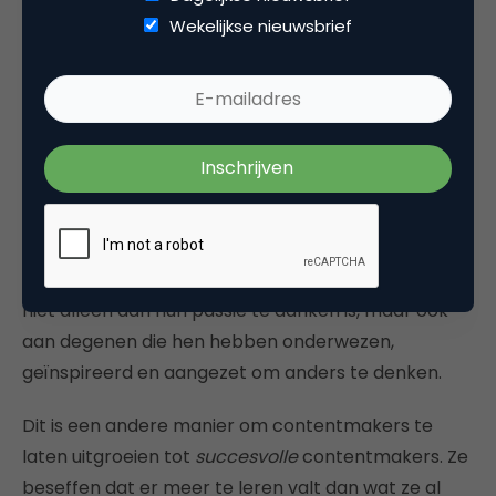
bestuderen om uit te vinden hoe het de inhoud
Wekelijkse nieuwsbrief
rangschikt. Optimaliseer vervolgens de content,
zodat deze goed presteert onder de organische KPI
van het verkeer. Hoe meer kennis je hebt van de
KPI’s die nu voor contentmakers beschikbaar zijn,
hoe succesvoller je bent als marketeer.
7. Netwerk bij elke gelegenheid
Succesvolle contentmakers weten dat hun succes
niet alleen aan hun passie te danken is, maar ook
aan degenen die hen hebben onderwezen,
geïnspireerd en aangezet om anders te denken.
Dit is een andere manier om contentmakers te
laten uitgroeien tot
succesvolle
contentmakers. Ze
beseffen dat er meer te leren valt dan wat ze al