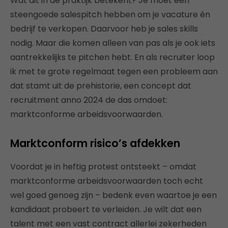
Wat dit in de praktijk betekent? Je moet een
steengoede salespitch hebben om je vacature én
bedrijf te verkopen. Daarvoor heb je sales skills
nodig. Maar die komen alleen van pas als je ook iets
aantrekkelijks te pitchen hebt. En als recruiter loop
ik met te grote regelmaat tegen een probleem aan
dat stamt uit de prehistorie, een concept dat
recruitment anno 2024 de das omdoet:
marktconforme arbeidsvoorwaarden.
Marktconform risico’s afdekken
Voordat je in heftig protest ontsteekt – omdat
marktconforme arbeidsvoorwaarden toch echt
wel goed genoeg zijn – bedenk even waartoe je een
kandidaat probeert te verleiden. Je wilt dat een
talent met een vast contract allerlei zekerheden