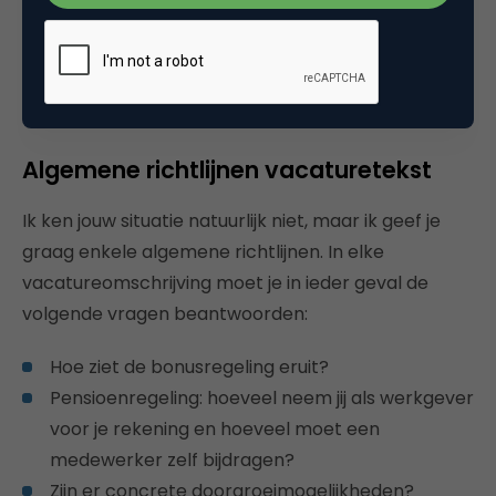
Wanneer mijn opdrachtgevers mij om advies
vragen vanwege de overspannen markt, zeg ik
altijd: “Pak pen en papier, want we gaan heel
specifiek worden!”
Algemene richtlijnen vacaturetekst
Ik ken jouw situatie natuurlijk niet, maar ik geef je
graag enkele algemene richtlijnen. In elke
vacatureomschrijving moet je in ieder geval de
volgende vragen beantwoorden:
Hoe ziet de bonusregeling eruit?
Pensioenregeling: hoeveel neem jij als werkgever
voor je rekening en hoeveel moet een
medewerker zelf bijdragen?
Zijn er concrete doorgroeimogelijkheden?