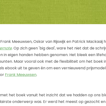
rank Meeuwsen, Oskar van Rijswijk en Patrick Mackaaij 
ernote
. Op zich geen 'big deal', ware het niet dat de schri
en in eigen handen hebben genomen. Het bleek een lifeh
punten. Maar vooral ook met de flexibiliteit om het boek 
 als ebook uit te geven én om een vernieuwend prijsmodel
tor
Frank Meeuwsen
.
met het boek vanuit het inzicht dat we hadden op ons blo
lairste onderwerp was. Er werd het meest op gezocht en