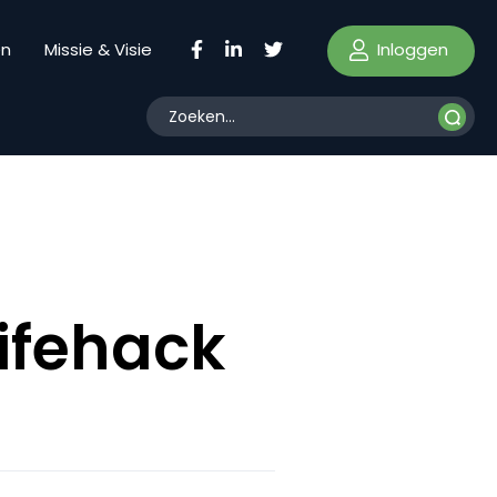
Inloggen
en
Missie & Visie
lifehack