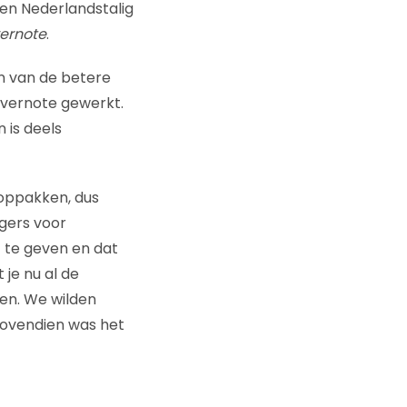
een Nederlandstalig
vernote
.
en van de betere
 Evernote gewerkt.
 is deels
n oppakken, dus
ggers voor
t te geven en dat
 je nu al de
en. We wilden
 Bovendien was het