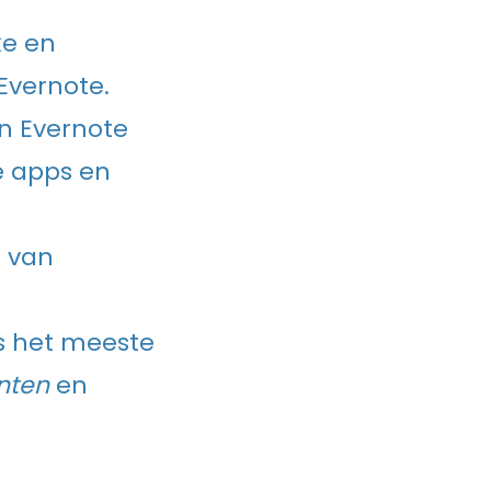
ke en
Evernote.
n Evernote
e apps en
 van
es het meeste
nten
en