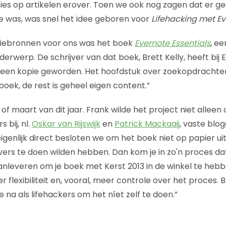
ies op artikelen erover. Toen we ook nog zagen dat er g
e was, was snel het idee geboren voor
Lifehacking met E
atiebronnen voor ons was het boek
Evernote Essentials
, e
erwerp. De schrijver van dat boek, Brett Kelly, heeft bij
geen kopie geworden. Het hoofdstuk over zoekopdrachten
oek, de rest is geheel eigen content.”
 of maart van dit jaar. Frank wilde het project niet allee
s bij, nl.
Oskar van Rijswijk
en
Patrick Mackaaij
, vaste blo
 eigenlijk direct besloten we om het boek niet op papier ui
vers te doen wilden hebben. Dan kom je in zo'n proces dat
nleveren om je boek met Kerst 2013 in de winkel te hebb
 flexibiliteit en, vooral, meer controle over het proces.
na als lifehackers om het níet zelf te doen.”