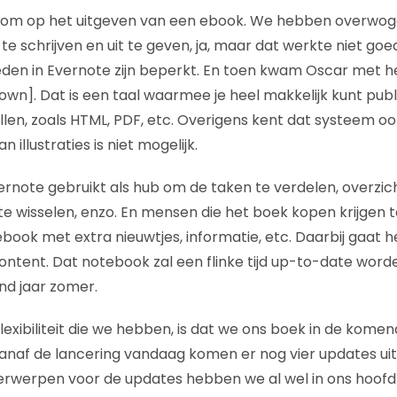
arom op het uitgeven van een ebook. We hebben overwo
te schrijven en uit te geven, ja, maar dat werkte niet goe
en in Evernote zijn beperkt. En toen kwam Oscar met he
wn]. Dat is een taal waarmee je heel makkelijk kunt pub
en, zoals HTML, PDF, etc. Overigens kent dat systeem oo
n illustraties is niet mogelijk.
note gebruikt als hub om de taken te verdelen, overzic
te wisselen, enzo. En mensen die het boek kopen krijgen 
ook met extra nieuwtjes, informatie, etc. Daarbij gaat h
ontent. Dat notebook zal een flinke tijd up-to-date wor
nd jaar zomer.
lexibiliteit die we hebben, is dat we ons boek in de kom
naf de lancering vandaag komen er nog vier updates uit
erwerpen voor de updates hebben we al wel in ons hoofd