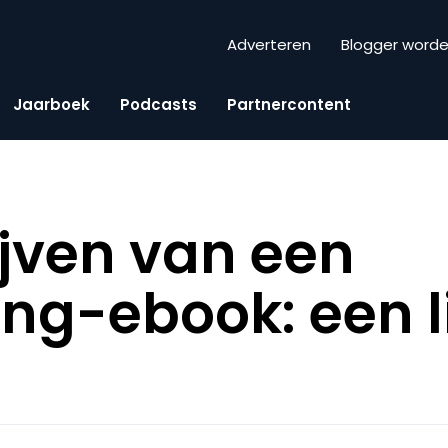
Adverteren
Blogger word
Jaarboek
Podcasts
Partnercontent
ijven van een
ing-ebook: een 