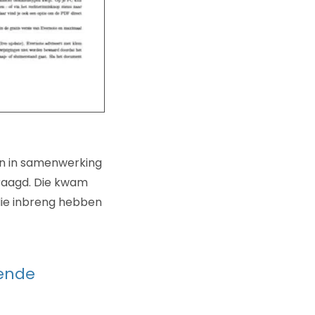
en in samenwerking
raagd. Die kwam
die inbreng hebben
gende