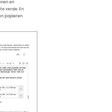
lonen en
e versie. En
en papieren