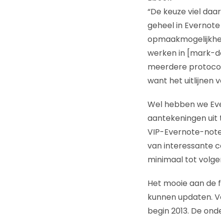
“De keuze viel da
geheel in Evernote 
opmaakmogelijkhed
werken in [mark-do
meerdere protocoll
want het uitlijnen va
Wel hebben we Ever
aantekeningen uit 
VIP-Evernote-noteb
van interessante c
minimaal tot volge
Het mooie aan de f
kunnen updaten. Va
begin 2013. De ond