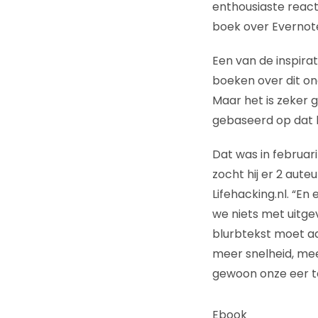
enthousiaste react
boek over Evernot
Een van de inspir
boeken over dit ond
Maar het is zeker 
gebaseerd op dat b
Dat was in februari
zocht hij er 2 auteur
Lifehacking.nl. “En
we niets met uitge
blurbtekst moet aa
meer snelheid, meer
gewoon onze eer te 
Ebook