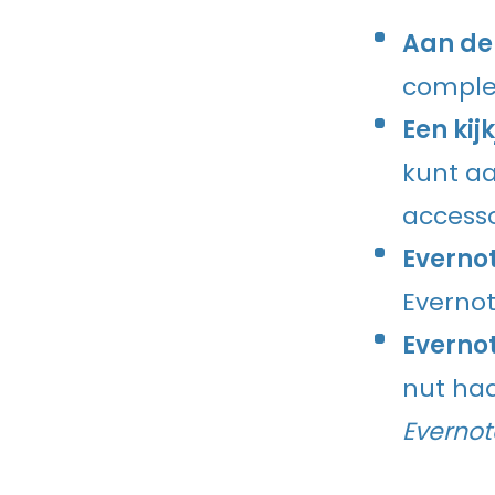
Aan de
complet
Een kijk
kunt aa
accesso
Everno
Evernot
Evernot
nut haa
Evernot