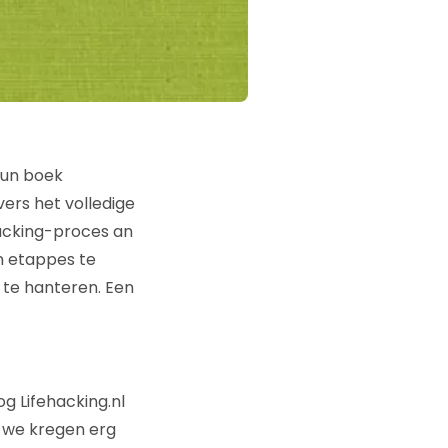
hun boek
jvers het volledige
acking-proces an
in etappes te
 te hanteren. Een
g Lifehacking.nl
 we kregen erg