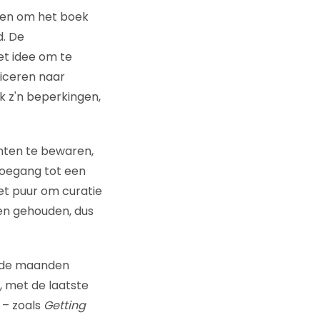
gen om het boek
d. De
t idee om te
liceren naar
k z'n beperkingen,
hten te bewaren,
toegang tot een
et puur om curatie
den gehouden, dus
ende maanden
, met de laatste
 – zoals
Getting