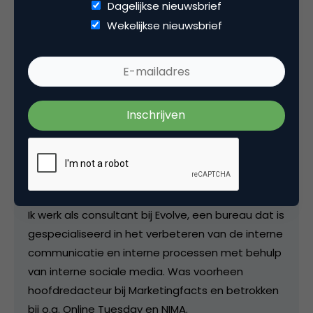
Dagelijkse nieuwsbrief
Wekelijkse nieuwsbrief
Deel dit artikel
Kopieer link
Bram Koster
Senior consultant bij
Evolve
Ik werk als consultant bij Evolve, een bureau dat is
gespecialiseerd in het verbeteren van de interne
communicatie en interne processen met behulp
van interne sociale media. Was voorheen
hoofdredacteur bij Marketingfacts en betrokken
bij o.a. Online Tuesday en NIMA.