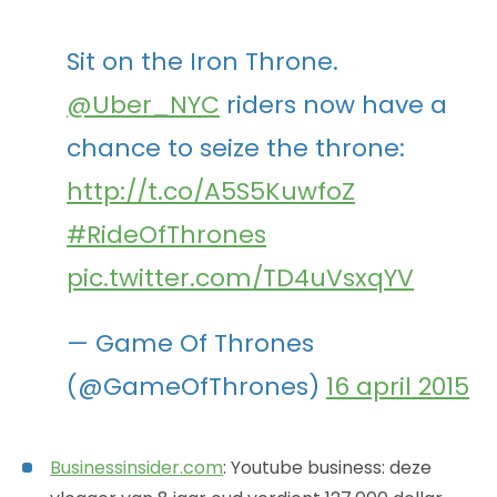
Sit on the Iron Throne.
@Uber_NYC
riders now have a
chance to seize the throne:
http://t.co/A5S5KuwfoZ
#RideOfThrones
pic.twitter.com/TD4uVsxqYV
— Game Of Thrones
(@GameOfThrones)
16 april 2015
Businessinsider.com
: Youtube business: deze