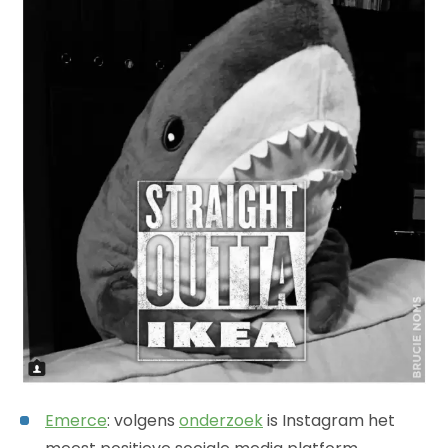
Emerce
: volgens
onderzoek
is Instagram het