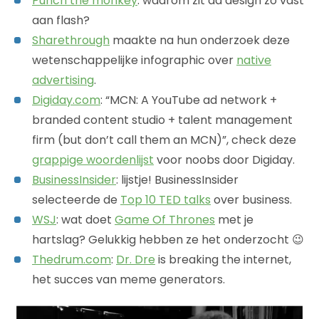
Punch the monkey
: waarom zit ad design zo vast
aan flash?
Sharethrough
maakte na hun onderzoek deze
wetenschappelijke infographic over
native
advertising
.
Digiday.com
: “MCN: A YouTube ad network +
branded content studio + talent management
firm (but don’t call them an MCN)”, check deze
grappige woordenlijst
voor noobs door Digiday.
BusinessInsider
: lijstje! BusinessInsider
selecteerde de
Top 10 TED talks
over business.
WSJ
: wat doet
Game Of Thrones
met je
hartslag? Gelukkig hebben ze het onderzocht 😉
Thedrum.com
:
Dr. Dre
is breaking the internet,
het succes van meme generators.