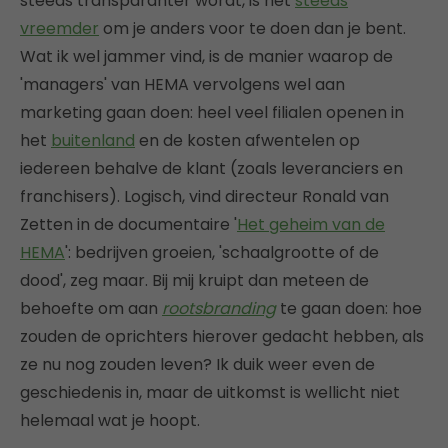
steeds transparanter wordt, is het
steeds
vreemder
om je anders voor te doen dan je bent.
Wat ik wel jammer vind, is de manier waarop de
'managers' van HEMA vervolgens wel aan
marketing gaan doen: heel veel filialen openen in
het
buitenland
en de kosten afwentelen op
iedereen behalve de klant (zoals leveranciers en
franchisers). Logisch, vind directeur Ronald van
Zetten in de documentaire '
Het geheim van de
HEMA
': bedrijven groeien, 'schaalgrootte of de
dood', zeg maar. Bij mij kruipt dan meteen de
behoefte om aan
rootsbranding
te gaan doen: hoe
zouden de oprichters hierover gedacht hebben, als
ze nu nog zouden leven? Ik duik weer even de
geschiedenis in, maar de uitkomst is wellicht niet
helemaal wat je hoopt.