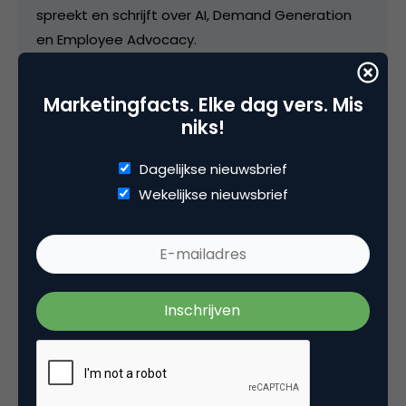
spreekt en schrijft over AI, Demand Generation
en Employee Advocacy.
Marketingfacts. Elke dag vers. Mis
niks!
Categorie
Contentmarketing & Storytelling
Dagelijkse nieuwsbrief
Wekelijkse nieuwsbrief
Tags
authenticiteit
,
contentmarketing
11 Reacties