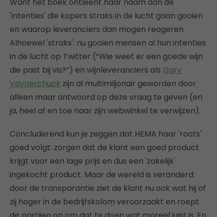
Want het boek ontleent haar naam aan de
'intenties' die kopers straks in de lucht gaan gooien
en waarop leveranciers dan mogen reageren.
Alhoewel 'straks': nu gooien mensen al hun intenties
in de lucht op Twitter (“Wie weet er een goede wijn
die past bij vis?”) en wijnleveranciers als
Gary
Vaynerchuck
zijn al multimiljonair geworden door
alleen maar antwoord op deze vraag te geven (en
ja, heel af en toe naar zijn webwinkel te verwijzen).
Concluderend kun je zeggen dat HEMA haar 'roots'
goed volgt: zorgen dat de klant een goed product
krijgt voor een lage prijs en dus een 'zakelijk'
ingekocht product. Maar de wereld is veranderd:
door de transparantie ziet de klant nu ook wat hij of
zij hoger in de bedrijfskolom veroorzaakt en roept
de partijen op om dat te doen wat moreel juist is. En