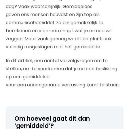
dag?
Vaak
waarschijnlijk.
Gemiddeldes
geven
ons
mensen
houvast
en zijn top als
communicatiemiddel
ze zijn gemakkelijk te
berekenen
en iedereen snapt wat je
ermee wil
zeggen.
M
aar
vaak genoeg
wordt de pla
n
k ook
volledig misgeslagen met
het
gemiddelde
.
I
n
dit artikel, een
aantal
vervolgvragen om te
stellen, om te voorkomen dat je na een beslissing
op een gemiddelde
voor
een
onaangen
a
me
verra
ssing
komt te staan.
Om hoeveel gaat dit dan
‘gemiddeld’?