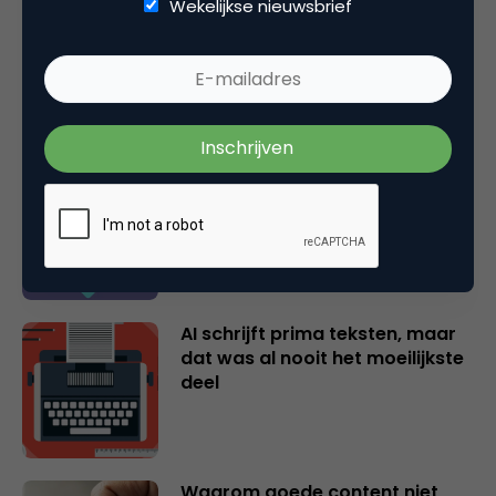
Wekelijkse nieuwsbrief
AI: Zorgen we voor vooruitgang
of voor verschraling?
Je huurt een creator in voor het
instinct. Laat het dan ook
werken.
AI schrijft prima teksten, maar
dat was al nooit het moeilijkste
deel
Waarom goede content niet