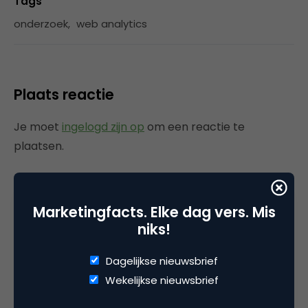
Tags
onderzoek
,
web analytics
Plaats reactie
Je moet
ingelogd zijn op
om een reactie te
plaatsen.
Marketingfacts. Elke dag vers. Mis
Gerelateerde artikelen
niks!
Gemeten en bewezen: zo
Dagelijkse nieuwsbrief
onderbouwt data pDOOH als
Wekelijkse nieuwsbrief
performancekanaal