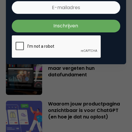
Email Marketing Automation: dit
zijn de populairste AI-tools voor
marketeers
Veel bedrijven investeren in AI,
maar vergeten hun
datafundament
Waarom jouw productpagina
onzichtbaar is voor ChatGPT
(en hoe je dat nu oplost)