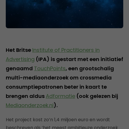
Het Britse
Institute of Practitioners in
Advertising
(IPA) is gestart met een initiatief
genaamd
TouchPoints
, een grootschalig
multi-mediaonderzoek om crossmedia
consumptiepatronen beter in kaart te
brengen aldus
Adformatie
(ook gelezen bij
Mediaonderzoek.nl
).
Het project kost zo’n 1,4 miljoen euro en wordt
beschreven als ‘het meest ambitieuze onderzoek