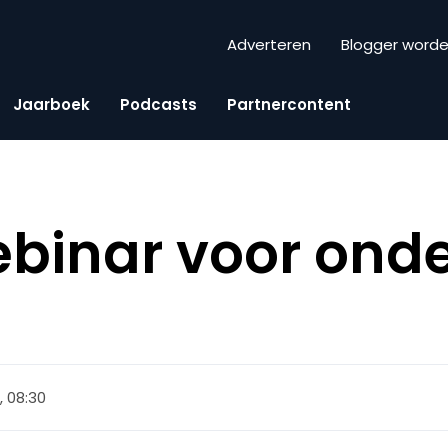
Adverteren
Blogger word
Jaarboek
Podcasts
Partnercontent
ebinar voor on
 08:30