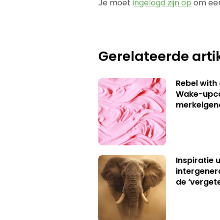
Je moet
ingelogd zijn op
om een
Gerelateerde arti
Rebel with
Wake-upca
merkeigen
Inspiratie 
intergener
de ‘verget