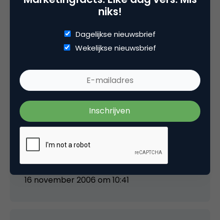
niks!
yvoschaap
Dagelijkse nieuwsbrief
Wekelijkse nieuwsbrief
Btw vooral dankzij google: zij hebben het
sitemaps protocol ‘open’ gelaten, waardoor
het dus ook door andere partijen gebruikt kan
worden:
http://www.google.com/webmasters/sitemaps/
siteexplorer.search.yahoo.com/
16 november 2006 om 10:41