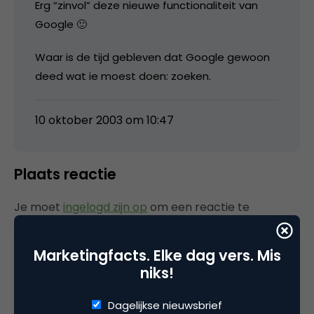
Erg “zinvol” deze nieuwe functionaliteit van
Google 🙂
Waar is de tijd gebleven dat Google gewoon
deed wat ie moest doen: zoeken.
10 oktober 2003 om 10:47
Plaats reactie
Je moet
ingelogd zijn op
om een reactie te
plaatsen.
Marketingfacts. Elke dag vers. Mis
niks!
Gerelateerde artikelen
Dagelijkse nieuwsbrief