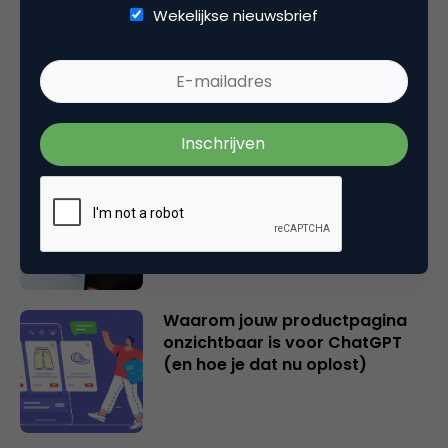
Wekelijkse nieuwsbrief
2 overschatte SEO KPI’s [+ 2
cijfers die wél je succes
bepalen!]
Hoe AI zoeken en vinden op
internet fundamenteel
verandert
Waarom jouw productpagina
onzichtbaar is voor ChatGPT
(en hoe je dat nu oplost)