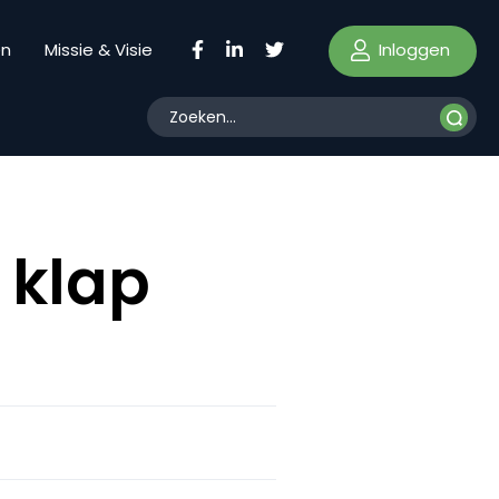
Inloggen
en
Missie & Visie
 klap