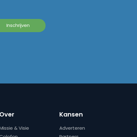
Over
Kansen
Missie & Visie
Adverteren
Colofon
Partners