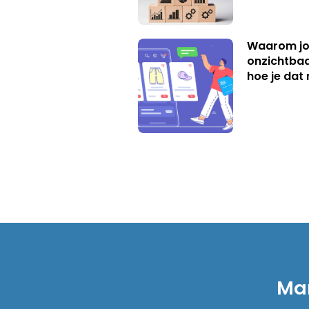
Waarom jo
onzichtbaa
hoe je dat 
Mar