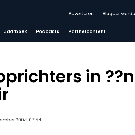
Adverteren
Blogger word
Jaarboek
Podcasts
Partnercontent
prichters in ??n
ir
vember 2004, 07:54