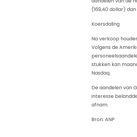
aandelen van de ha
(169,40 dollar) da
Koersdaling
Na verkoop houden b
Volgens de Ameri
personeelsaandele
stukken kan maand
Nasdaq.
De aandelen van Go
interesse belandde
afnam.
Bron: ANP