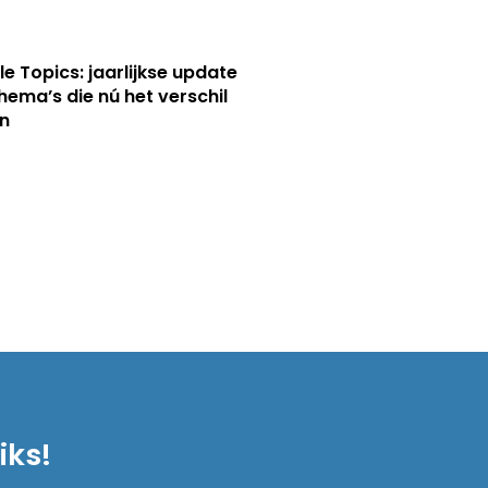
le Topics: jaarlijkse update
hema’s die nú het verschil
n
iks!