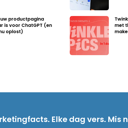
uw productpagina
Twink
r is voor ChatGPT (en
met t
nu oplost)
make
ketingfacts. Elke dag vers. Mis n