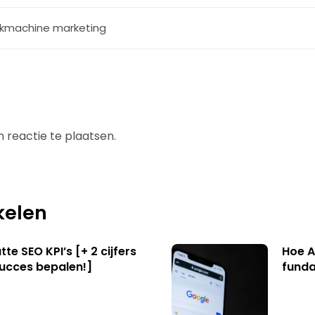
kmachine marketing
 reactie te plaatsen.
kelen
te SEO KPI’s [+ 2 cijfers
Hoe A
succes bepalen!]
funda