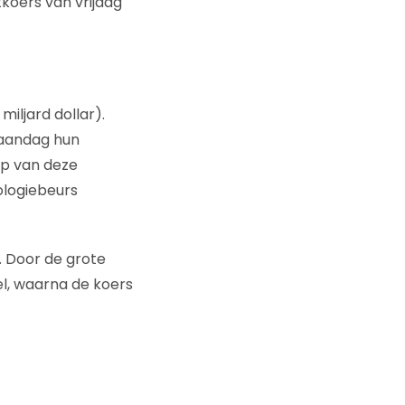
koers van vrijdag
iljard dollar).
aandag hun
op van deze
ologiebeurs
. Door de grote
el, waarna de koers