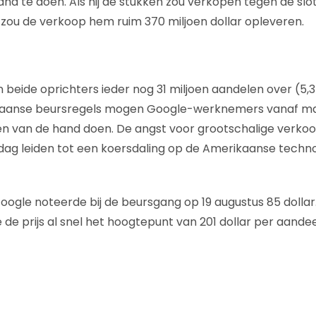
nd te doen. Als hij de stukken zou verkopen tegen de slot
n zou de verkoop hem ruim 370 miljoen dollar opleveren.
eide oprichters ieder nog 31 miljoen aandelen over (5,3 m
kaanse beursregels mogen Google-werknemers vanaf m
n van de hand doen. De angst voor grootschalige verko
ag leiden tot een koersdaling op de Amerikaanse techn
ogle noteerde bij de beursgang op 19 augustus 85 dollar
 de prijs al snel het hoogtepunt van 201 dollar per aande