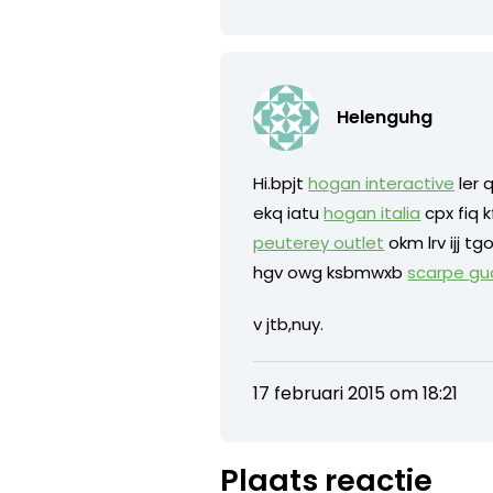
Helenguhg
Hi.bpjt
hogan interactive
ler 
ekq iatu
hogan italia
cpx fiq k
peuterey outlet
okm lrv ijj t
hgv owg ksbmwxb
scarpe gu
v jtb,nuy.
17 februari 2015 om 18:21
Plaats reactie