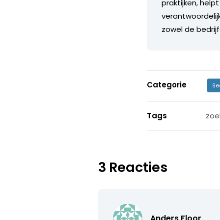
praktijken, help
verantwoordelij
zowel de bedrij
Categorie
Se
Tags
zoe
3 Reacties
Anders Floor