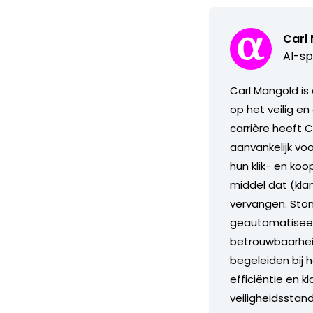
Carl
AI-sp
Carl Mangold is
op het veilig en
carrière heeft 
aanvankelijk vo
hun klik- en ko
middel dat (kla
vervangen. Stond
geautomatiseerd
betrouwbaarheid
begeleiden bij 
efficiëntie en 
veiligheidsstand