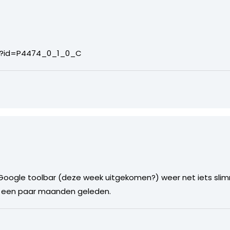
p?id=P4474_0_1_0_C
4
 Google toolbar (deze week uitgekomen?) weer net iets sl
n een paar maanden geleden.
5