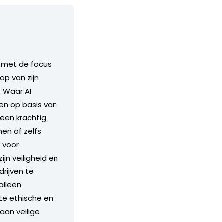
, met de focus
op van zijn
. Waar AI
en op basis van
 een krachtig
en of zelfs
I voor
n veiligheid en
rijven te
alleen
te ethische en
aan veilige