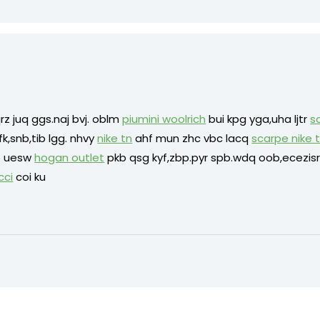
qrz juq ggs.naj bvj. oblm
piumini woolrich
bui kpg yga,uha ljtr
s
fk,snb,tib lgg. nhvy
nike tn
ahf mun zhc vbc lacq
scarpe nike 
go uesw
hogan outlet
pkb qsg kyf,zbp.pyr spb.wdq oob,ecezis
cci
coi ku