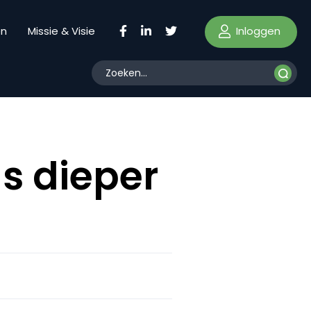
Inloggen
en
Missie & Visie
ds dieper