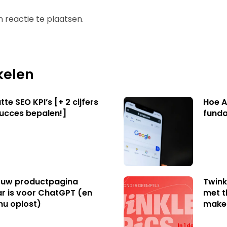
 reactie te plaatsen.
kelen
te SEO KPI’s [+ 2 cijfers
Hoe A
succes bepalen!]
funda
uw productpagina
Twink
r is voor ChatGPT (en
met t
nu oplost)
make