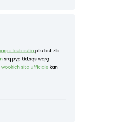
carpe louboutin
ptu bst zlb
tn
srq pyp tid,sqs wqrg
r
woolrich sito ufficiale
kan