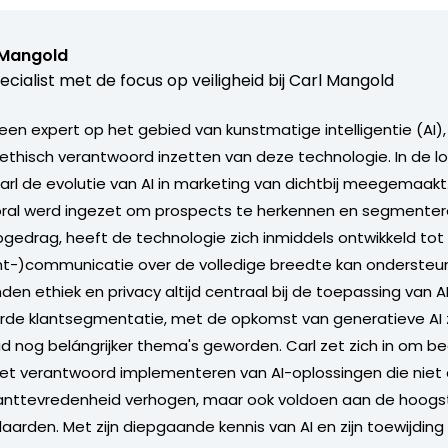
 Mangold
ecialist met de focus op veiligheid bij Carl Mangold
 een expert op het gebied van kunstmatige intelligentie (AI)
 ethisch verantwoord inzetten van deze technologie. In de lo
Carl de evolutie van AI in marketing van dichtbij meegemaakt
oral werd ingezet om prospects te herkennen en segmenter
opgedrag, heeft de technologie zich inmiddels ontwikkeld tot
nt-)communicatie over de volledige breedte kan ondersteun
en ethiek en privacy altijd centraal bij de toepassing van A
e klantsegmentatie, met de opkomst van generatieve AI zij
 nog belángrijker thema's geworden. Carl zet zich in om bed
het verantwoord implementeren van AI-oplossingen die niet 
klanttevredenheid verhogen, maar ook voldoen aan de hoogs
aarden. Met zijn diepgaande kennis van AI en zijn toewijding 