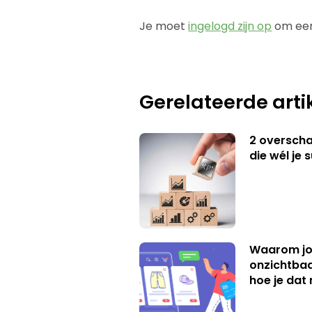
Je moet
ingelogd zijn op
om een
Gerelateerde arti
2 overschat
die wél je 
Waarom jo
onzichtbaa
hoe je dat 