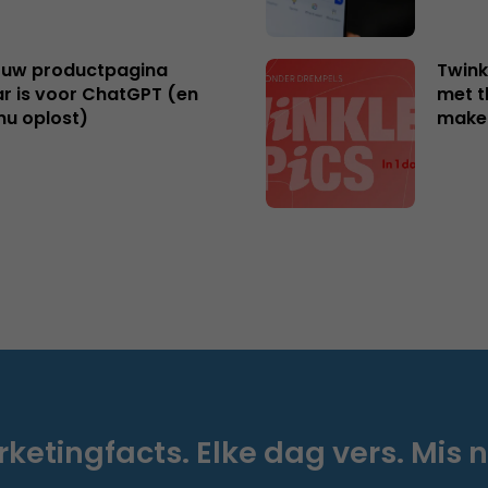
uw productpagina
Twink
r is voor ChatGPT (en
met t
nu oplost)
make
ketingfacts. Elke dag vers. Mis n