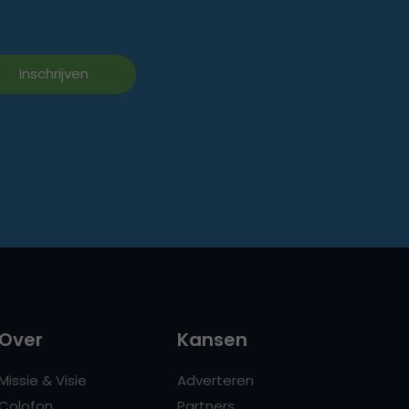
Over
Kansen
Missie & Visie
Adverteren
Colofon
Partners