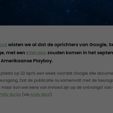
oys
wisten we al dat de oprichters van Google, S
age, met een
interview
zouden komen in het septe
Amerikaanse Playboy.
 plaats op 22 april, een week voordat Google alle docum
eursgang. Dat de publicatie nu samenvalt met de beursga
 maar kon wel eens van invloed zijn op de ontvangst van
Philly Burbs
(via
Andy Beal
).