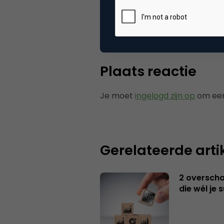
Tags
bie
Plaats reactie
Je moet
ingelogd zijn op
om een
Gerelateerde arti
2 overschat
die wél je 