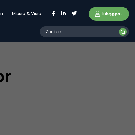
Inloggen
en
Missie & Visie
or