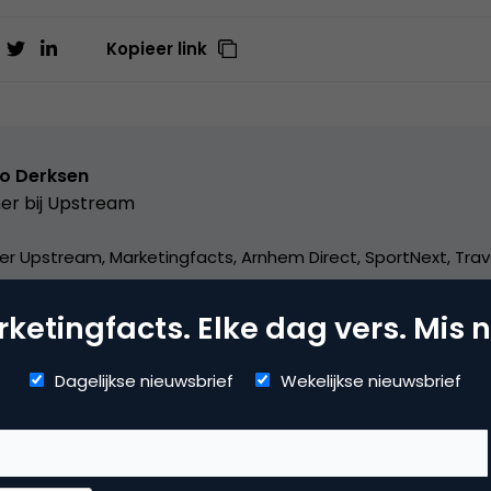
Kopieer link
o Derksen
er bij
Upstream
er Upstream, Marketingfacts, Arnhem Direct, SportNext, Trav
xor Live, social business, onderwijs, fotografie en vader!
ketingfacts. Elke dag vers. Mis n
Dagelijkse nieuwsbrief
Wekelijkse nieuwsbrief
arch & Conversie