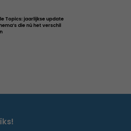
le Topics: jaarlijkse update
hema’s die nú het verschil
n
iks!