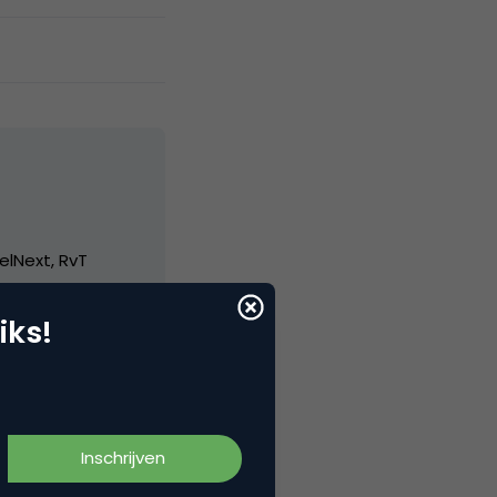
elNext, RvT
iks!