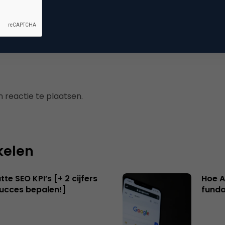
r seks en reclame
,
interview
,
zoekmachine marketing
 reactie te plaatsen.
kelen
te SEO KPI’s [+ 2 cijfers
Hoe A
succes bepalen!]
funda