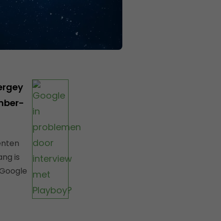
ergey
mber-
enten
ng is
 Google