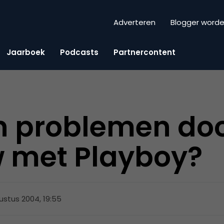
Adverteren
Blogger word
Jaarboek
Podcasts
Partnercontent
n problemen do
w met Playboy?
ustus 2004, 19:55