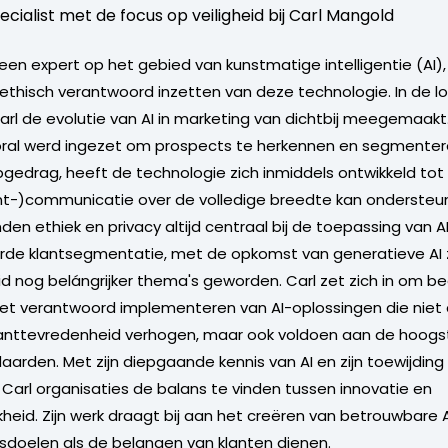
ecialist met de focus op veiligheid bij Carl Mangold
 een expert op het gebied van kunstmatige intelligentie (AI)
 ethisch verantwoord inzetten van deze technologie. In de lo
Carl de evolutie van AI in marketing van dichtbij meegemaakt
oral werd ingezet om prospects te herkennen en segmenter
opgedrag, heeft de technologie zich inmiddels ontwikkeld tot
nt-)communicatie over de volledige breedte kan ondersteun
en ethiek en privacy altijd centraal bij de toepassing van A
e klantsegmentatie, met de opkomst van generatieve AI zij
 nog belángrijker thema's geworden. Carl zet zich in om bed
het verantwoord implementeren van AI-oplossingen die niet 
klanttevredenheid verhogen, maar ook voldoen aan de hoogs
aarden. Met zijn diepgaande kennis van AI en zijn toewijding 
t Carl organisaties de balans te vinden tussen innovatie en
kheid. Zijn werk draagt bij aan het creëren van betrouwbare
fsdoelen als de belangen van klanten dienen.