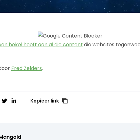
een hekel heeft aan al die content
die websites tegenwoo
 door
Fred Zelders
.
Kopieer link
 Mangold