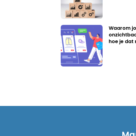
Waarom jo
onzichtbaa
hoe je dat 
Mar