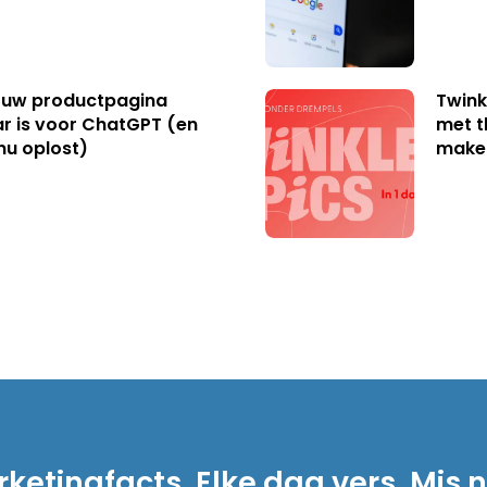
uw productpagina
Twink
r is voor ChatGPT (en
met t
nu oplost)
make
ketingfacts. Elke dag vers. Mis n