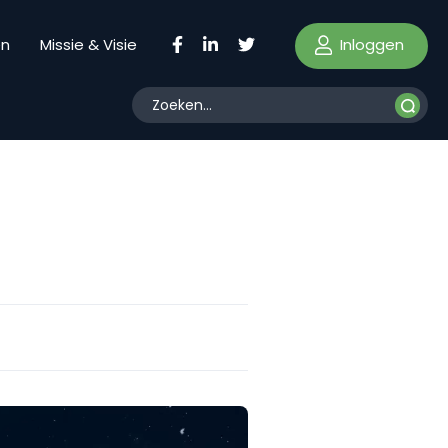
Inloggen
en
Missie & Visie