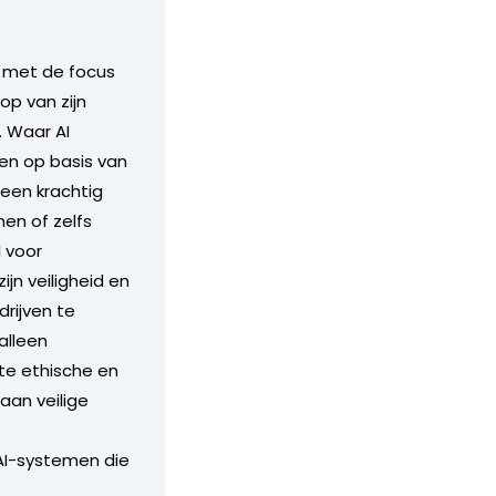
, met de focus
op van zijn
. Waar AI
en op basis van
 een krachtig
en of zelfs
I voor
n veiligheid en
rijven te
alleen
te ethische en
aan veilige
 AI-systemen die