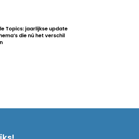
le Topics: jaarlijkse update
hema’s die nú het verschil
n
iks!