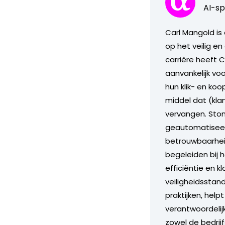
AI-sp
Carl Mangold is
op het veilig en
carrière heeft 
aanvankelijk vo
hun klik- en ko
middel dat (kla
vervangen. Stond
geautomatiseerd
betrouwbaarheid
begeleiden bij 
efficiëntie en 
veiligheidsstand
praktijken, help
verantwoordelij
zowel de bedrij