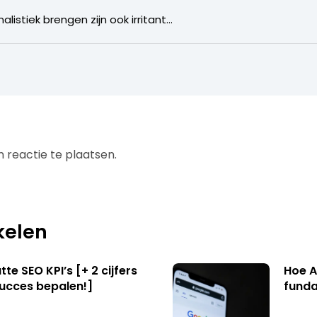
alistiek brengen zijn ook irritant…
 reactie te plaatsen.
kelen
te SEO KPI’s [+ 2 cijfers
Hoe A
succes bepalen!]
funda