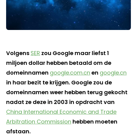
Volgens
SER
zou Google maar liefst 1
miljoen dollar hebben betaald om de
domeinnamen
google.com.cn
en
google.cn
in haar bezit te krijgen. Google zou de
domeinnamen weer hebben terug gekocht
nadat ze deze in 2003 in opdracht van
China International Economic and Trade
Arbitration Commission
hebben moeten
afstaan.