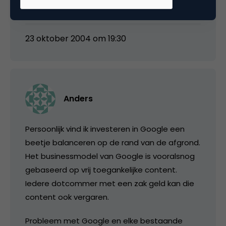
van 150 rechtvaardigd zal de toekomst leren…
23 oktober 2004 om 19:30
Anders
Persoonlijk vind ik investeren in Google een
beetje balanceren op de rand van de afgrond.
Het businessmodel van Google is vooralsnog
gebaseerd op vrij toegankelijke content.
Iedere dotcommer met een zak geld kan die
content ook vergaren.
Probleem met Google en elke bestaande