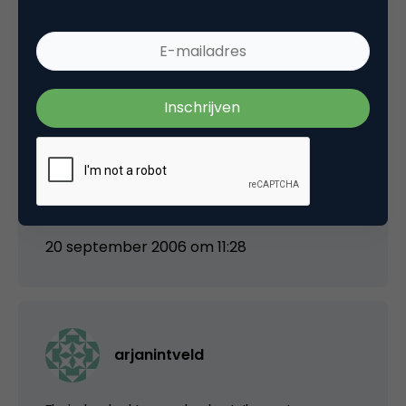
arjanintveld
Ja, maar ik zie dat Albert hem nu ook twee
keer heeft staan. Vreemd, want behalve de
afbeelding verkleinen heb ik weinig veranderd.
Ik zou niet eens wete of ik die tweede weg kan
halen, dat kan zeker ook niet?
20 september 2006 om 11:28
arjanintveld