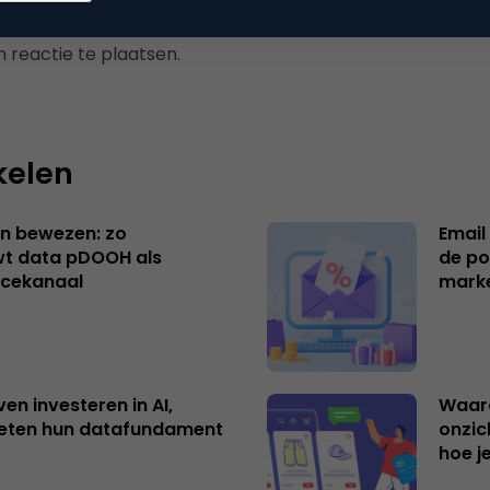
 reactie te plaatsen.
kelen
n bewezen: zo
Email
t data pDOOH als
de po
cekanaal
mark
ven investeren in AI,
Waar
eten hun datafundament
onzic
hoe j