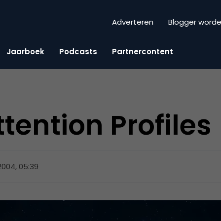
Adverteren
Blogger word
Jaarboek
Podcasts
Partnercontent
tention Profiles
 2004, 05:39