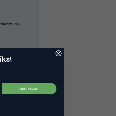
elNext, RvT
iks!