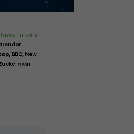
e tussen media-
aaronder
pop, BBC, New
. Zuckerman