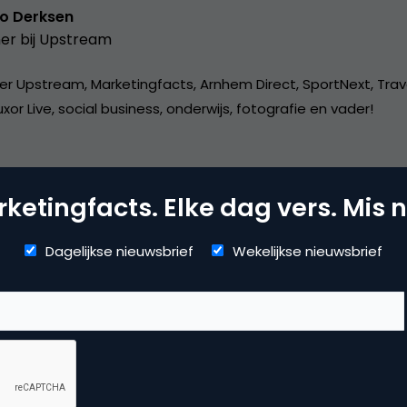
o Derksen
er bij
Upstream
er Upstream, Marketingfacts, Arnhem Direct, SportNext, Trav
xor Live, social business, onderwijs, fotografie en vader!
ketingfacts. Elke dag vers. Mis n
Dagelijkse nieuwsbrief
Wekelijkse nieuwsbrief
ta Analytics
 analytics