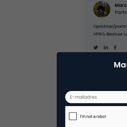
Marc
Partn
Oprichter/partn
VPRO, Bestuur Lu
Mar
Categorie
Da
Tags
web