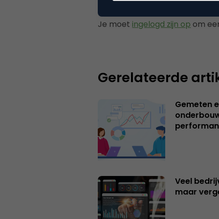
Plaats reactie
Je moet
ingelogd zijn op
om een
Gerelateerde arti
Gemeten e
onderbouw
performan
Veel bedrij
maar verg