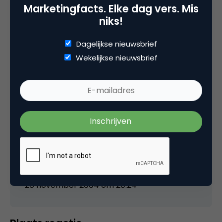
Marketingfacts. Elke dag vers. Mis
niks!
Jurjen Koopmans
Dagelijkse nieuwsbrief
Wekelijkse nieuwsbrief
Het is een gerucht, maar als dit waar is dan
vind ik dit een slimme zet van Yahoo! Immers
de portal MSN.nl is al geheel Nederlandstalig
en DUS populair bij de Hollandse Internet
gemeenschap.
Als Yahoo! het slim aanpakt dan gaat MSN
klappen krijgen (qua marktaandeel).
26 november 2004 om 20:24