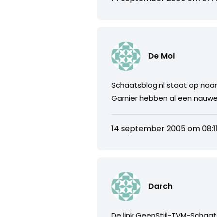
De Mol
Schaatsblog.nl staat op naa
Garnier hebben al een nauwe
14 september 2005 om 08:1
Darch
De link GeenStijl-TVM-Schaats