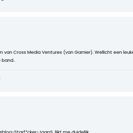
m van Cross Media Ventures (van Garnier). Wellicht een le
 band..
1
blog-Starf*cker-JaapS. lijkt me duidelijk.