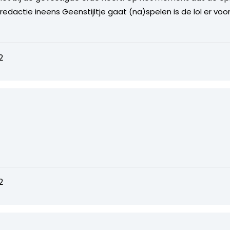
edactie ineens Geenstijltje gaat (na)spelen is de lol er voor 
2
2