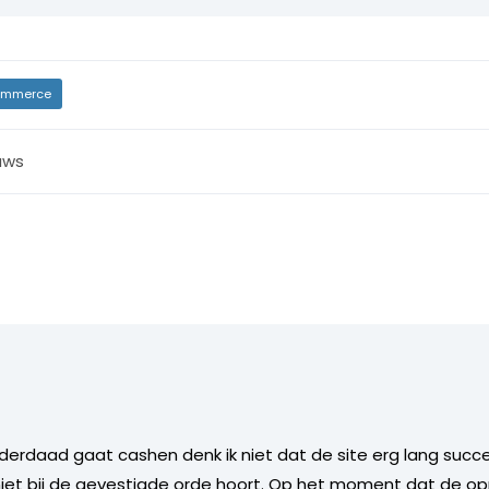
mmerce
uws
derdaad gaat cashen denk ik niet dat de site erg lang succesv
iet bij de gevestigde orde hoort. Op het moment dat de op