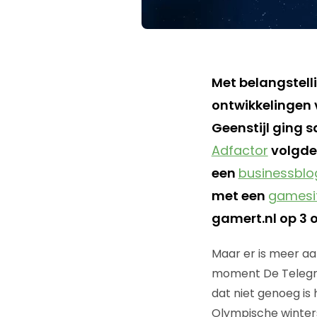
Met belangstell
ontwikkelingen 
Geenstijl ging
Adfactor
volgden
een
businessblo
met een
gamesi
gamert.nl op 3 
Maar er is meer aan
moment De Telegra
dat niet genoeg is
Olympische winter