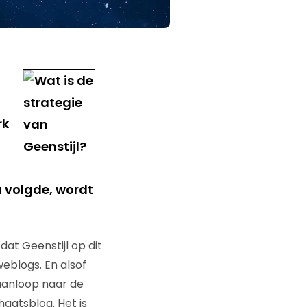
rk
 volgde, wordt
 dat Geenstijl op dit
eblogs. En alsof
 aanloop naar de
aatsblog. Het is