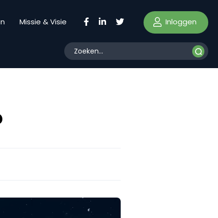
Inloggen
en
Missie & Visie
?