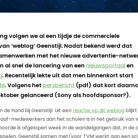
ing volgen we al een tijdje de commerciele
van ‘weblog’ Geenstijl. Nadat bekend werd dat
 samenwerken met het nieuwe advertentie-netwe
 al snel de lancering van een
nieuwsportaal
en
g
. Recentelijk lekte uit dat men binnenkort start
te
. Volgens het
persbericht
(pdf) dat kort daarna
oktober gelanceerd (Sony als hoofdsponsor?).
 de hand bij Geenstijl. Uit een
reactie op dit weblog
blijkt
af-medewerkers aan het scholen is in het gebruik van w
 hoorde ik afgelopen week in de wandelgangen dat, in de
spelen, Geenstijl samen met/voor TVM werkt aan een sch