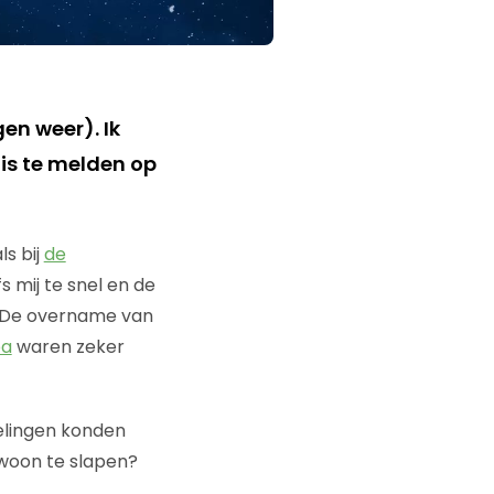
en weer). Ik
 is te melden op
ls bij
de
s mij te snel en de
. De overname van
pa
waren zeker
elingen konden
gewoon te slapen?