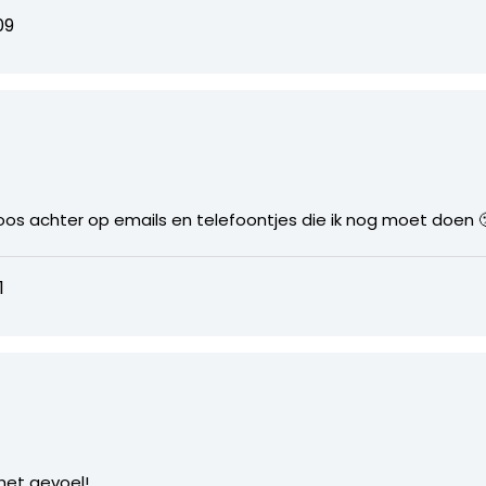
09
eloos achter op emails en telefoontjes die ik nog moet doen 
1
 het gevoel!