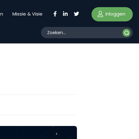
Inloggen
en
Missie & Visie