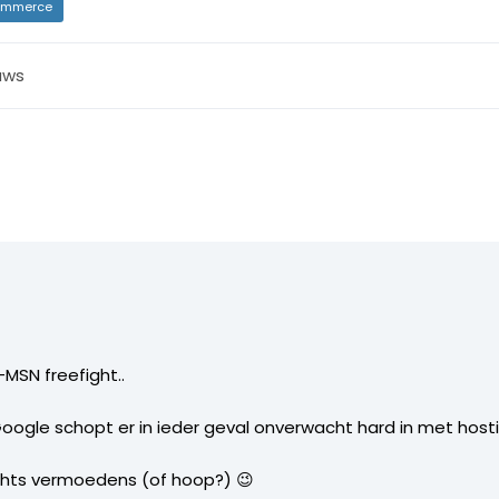
mmerce
uws
MSN freefight..
 Google schopt er in ieder geval onverwacht hard in met host
echts vermoedens (of hoop?) 😉