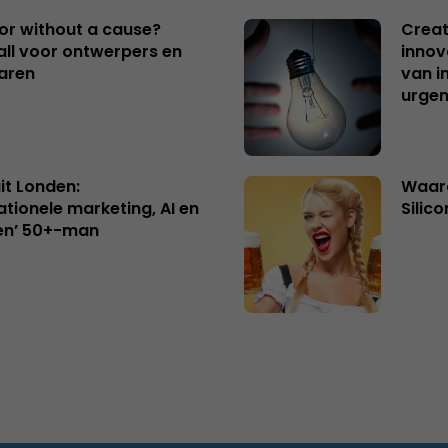
 or without a cause?
Creat
ll voor ontwerpers en
innov
aren
van i
urgen
uit Londen:
Waaro
ationele marketing, AI en
Silico
en’ 50+-man