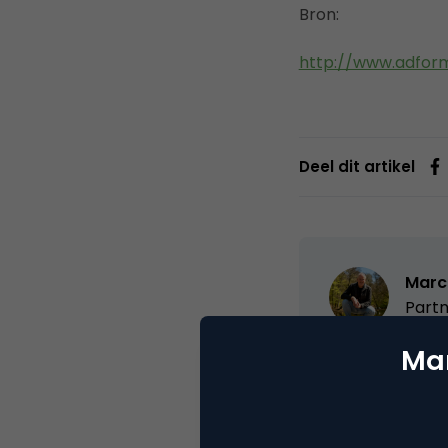
Bron:
http://www.adform
Deel dit artikel
Marc
Partn
Mar
Oprichter/partn
VPRO, Bestuur Lu