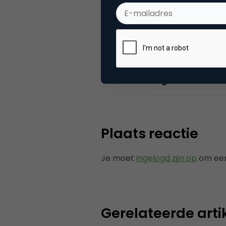
Categorie
Co
Tags
e-b
Plaats reactie
Je moet
ingelogd zijn op
om een
Gerelateerde arti