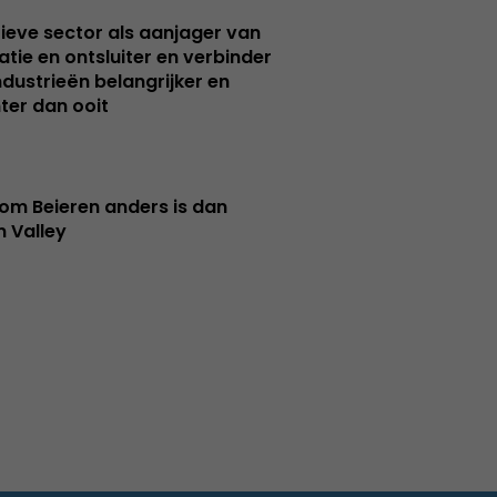
ieve sector als aanjager van
atie en ontsluiter en verbinder
ndustrieën belangrijker en
ter dan ooit
m Beieren anders is dan
n Valley