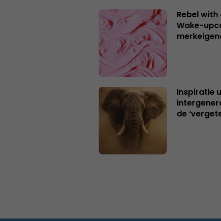
Rebel with
Wake-upca
merkeigen
Inspiratie 
intergener
de ‘verget