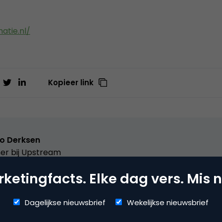
atie.nl/
Kopieer link
o Derksen
er bij
Upstream
ketingfacts. Elke dag vers. Mis n
er Upstream, Marketingfacts, Arnhem Direct, SportNext, Trav
xor Live, social business, onderwijs, fotografie en vader!
Dagelijkse nieuwsbrief
Wekelijkse nieuwsbrief