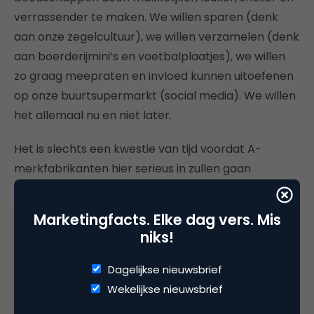
verrassender te maken. We willen sparen (denk
aan onze zegelcultuur), we willen verzamelen (denk
aan boerderijmini’s en voetbalplaatjes), we willen
zo graag meepraten en invloed kunnen uitoefenen
op onze buurtsupermarkt (social media). We willen
het allemaal nu en niet later.
Het is slechts een kwestie van tijd voordat A-
merkfabrikanten hier serieus in zullen gaan
investeren. De marketingmachines van Unilever
(het verdwenen platform Yunomi en
All Things Hair
Marketingfacts. Elke dag vers. Mis
op YouTube) en Procter & Gamble (platform
niks!
Lekker in het leven
) hebben de afgelopen jaren al
heel goed geexperimenteerd met deze vorm van
Dagelijkse nieuwsbrief
marketing. Zij proberen de consument te begrijpen
Wekelijkse nieuwsbrief
en aansluiting te vinden op de beleveniswereld van