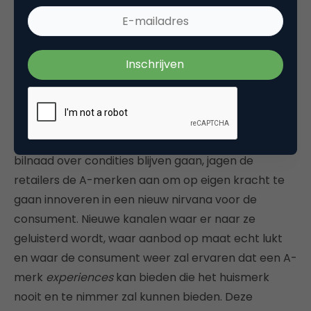
hun klanten. Op deze manier krijgen ze een steeds
beter beeld van wat de consument echt wil en zijn
ze in staat om een soort ‘ecosystem of value’
rondom hun klanten te bouwen.
Experiences worden de key point
Zolang de jaargesprekken met het zweet in de
bilnaad over condities blijven gaan, jagen de
retailers de A-merken aan om op eigen kracht te
gaan innoveren in een nieuw nirvana voor de
consument. Nieuwe kanalen waar er naar ze
geluisterd wordt, waar aanbod op maat echt lukt
en waar de consument weer zal ervaren dat een A-
merk
experiences
kan bieden die het huismerk
nooit en te nimmer zal kunnen bieden. Deze