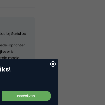
tos bij
Saristos
Mede-oprichter
jfveer is
itale media
 volgen via
iks!