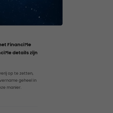
et Financi?le
?le details zijn
rij op te zetten,
 overname geheel in
eze manier.