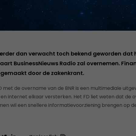
erder dan verwacht toch bekend geworden dat h
aart BusinessNieuws Radio zal overnemen. Financi
dgemaakt door de zakenkrant.
D met de overname van de BNR is een multimediale uitgeve
o en internet elkaar versterken. Het FD liet weten dat de
 men wil een snellere informatievoorziening brengen op d