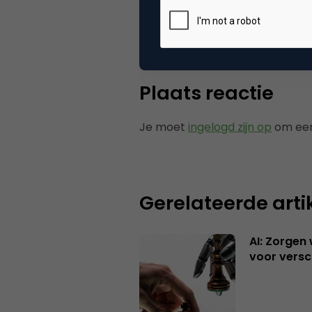
Tags
onl
Plaats reactie
Je moet
ingelogd zijn op
om een
Gerelateerde arti
AI: Zorgen
voor versc