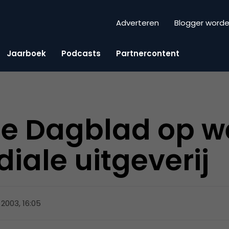
Adverteren
Blogger word
Jaarboek
Podcasts
Partnercontent
le Dagblad op 
iale uitgeverij
 2003, 16:05