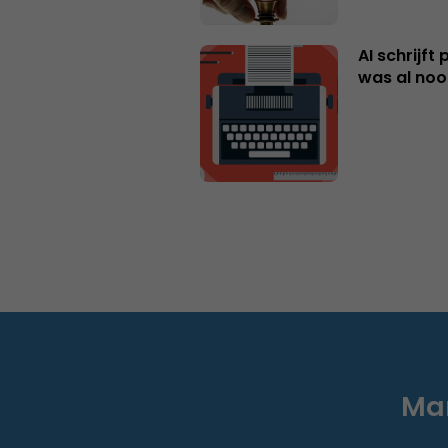
AI schrijft
was al nooi
Mar