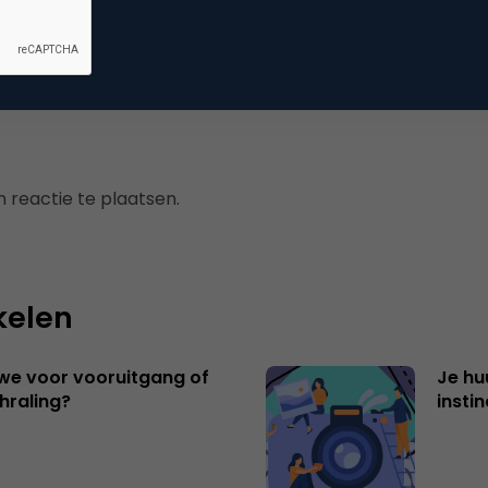
ine pr & branding
 reactie te plaatsen.
kelen
 we voor vooruitgang of
Je hu
hraling?
insti