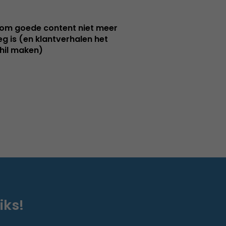
m goede content niet meer
g is (en klantverhalen het
hil maken)
iks!