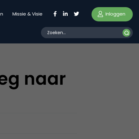
Inloggen
en
Missie & Visie
weg naar