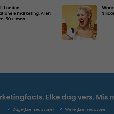
uit Londen:
Waaro
ationele marketing, AI en
Silico
en’ 50+-man
ketingfacts. Elke dag vers. Mis n
Dagelijkse nieuwsbrief
Wekelijkse nieuwsbrief