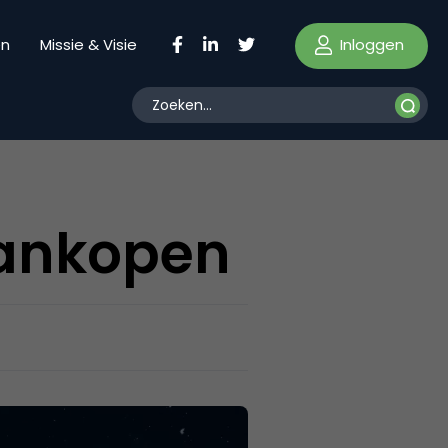
Inloggen
en
Missie & Visie
aankopen