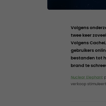
Volgens onderz
twee keer zovee
Volgens CacheLo
gebruikers onli
bestanden tot h
brand te schre
Nuclear Elephant
p
verkoop stimuleert