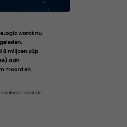
eLogic wordt nu
 geleden.
 8 miljoen p2p
yte) aan
 om moord en
downloaden juist de