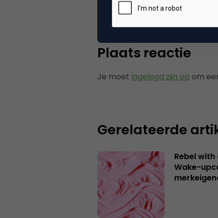
Tags
nie
Plaats reactie
Je moet
ingelogd zijn op
om een
Gerelateerde arti
Rebel with
Wake-upca
merkeigen