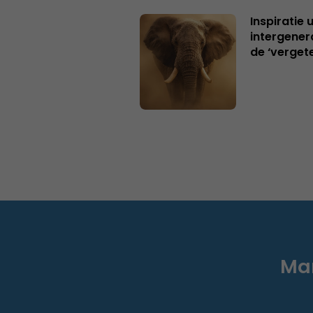
Inspiratie 
intergener
de ‘verget
Mar