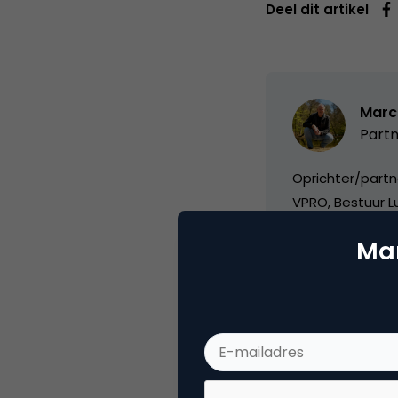
Deel dit artikel
Marc
Partn
Oprichter/partn
VPRO, Bestuur Lu
Mar
Categorie
Co