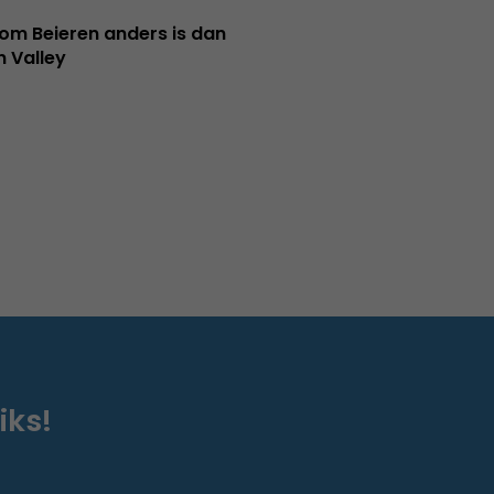
m Beieren anders is dan
n Valley
iks!