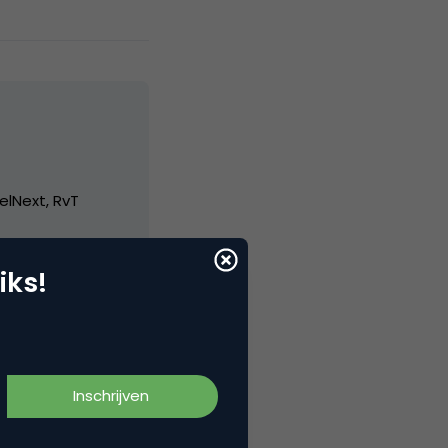
elNext, RvT
iks!