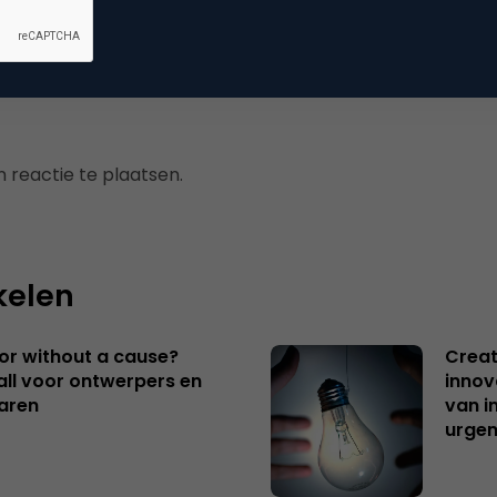
uws
 reactie te plaatsen.
kelen
 or without a cause?
Creat
ll voor ontwerpers en
innov
aren
van i
urgen