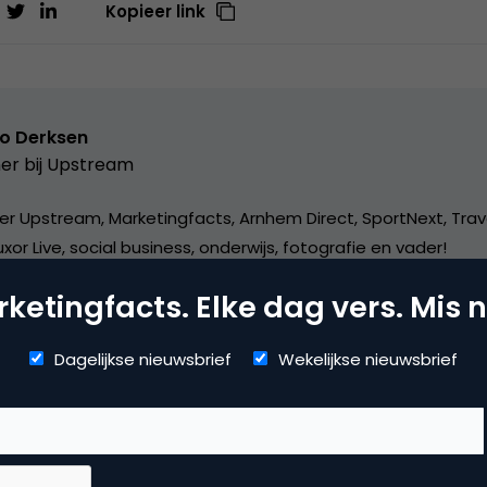
Kopieer link
o Derksen
er bij
Upstream
er Upstream, Marketingfacts, Arnhem Direct, SportNext, Trav
xor Live, social business, onderwijs, fotografie en vader!
ketingfacts. Elke dag vers. Mis n
Dagelijkse nieuwsbrief
Wekelijkse nieuwsbrief
mmerce