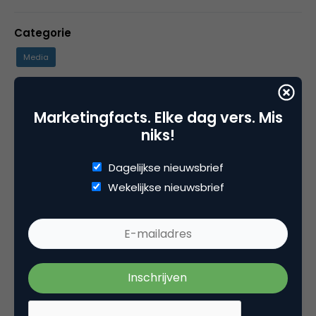
Categorie
Media
Tags
Marketingfacts. Elke dag vers. Mis
facebook advertising
,
facebook marketing
niks!
Dagelijkse nieuwsbrief
Wekelijkse nieuwsbrief
10 Reacties
Matthijs Platvoet
Goed stuk!