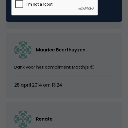
28 april 2014 om 11:54
Maurice Beerthuyzen
Dank voor het compliment Matthijs 🙂
28 april 2014 om 13:24
Renate