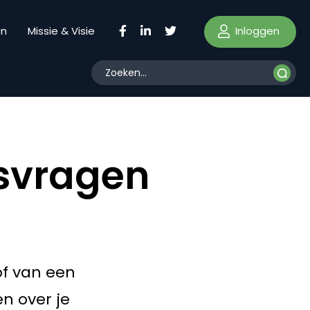
Inloggen
en
Missie & Visie
rsvragen
 of van een
en over je