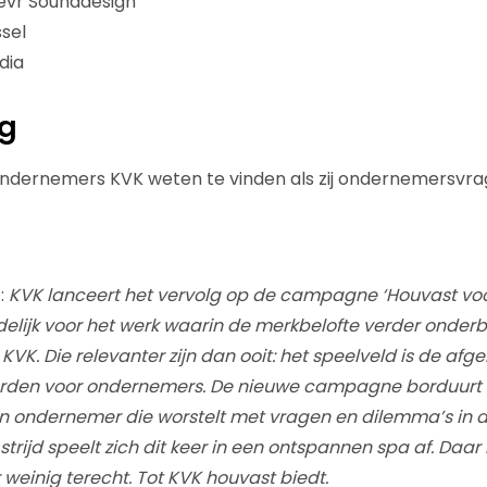
levr Sounddesign
sel
dia
ng
ndernemers KVK weten te vinden als zij ondernemersvr
:
KVK lanceert het vervolg op de campagne ‘Houvast vo
delijk voor het werk waarin de merkbelofte verder onde
KVK. Die relevanter zijn dan ooit: het speelveld is de afgel
den voor ondernemers. De nieuwe campagne borduurt v
 ondernemer die worstelt met vragen en dilemma’s in d
e strijd speelt zich dit keer in een ontspannen spa af. Daa
einig terecht. Tot KVK houvast biedt.