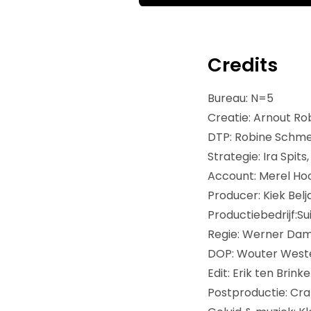
Credits
Bureau: N=5
Creatie: Arnout R
DTP: Robine Schmet
Strategie: Ira Spit
Account: Merel Ho
Producer: Kiek Belj
Productiebedrijf:S
Regie: Werner Da
DOP: Wouter West
Edit: Erik ten Brinke
Postproductie: Cr