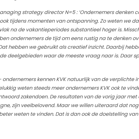
anaging strategy director N=5 : ‘Ondernemers denken c
l ook tijdens momenten van ontspanning. Zo weten we da
vlak na de vakantieperiodes substantieel hoger is. Missch
ben ondernemers de tijd om eens rustig na te denken ov
 Dat hebben we gebruikt als creatief inzicht. Daarbij h
de deelgebieden waar de meeste vraag naar is. Daar s
 – ondernemers kennen KVK natuurlijk van de verplichte in
Gelukkig weten steeds meer ondernemers KVK ook te vind
antwoord zakendoen. De resultaten van de vorig jaar met
e, zijn veelbelovend. Maar we willen uiteraard dat nog
eter weten te vinden. Dat is dan ook de doelstelling v