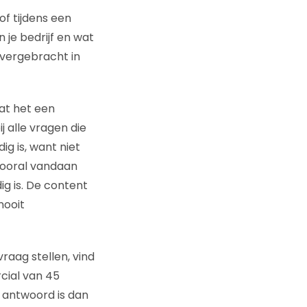
of tijdens een
 je bedrijf en wat
overgebracht in
dat het een
 alle vragen die
g is, want niet
vooral vandaan
g is. De content
nooit
raag stellen, vind
cial van 45
 antwoord is dan