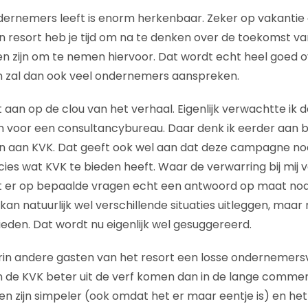
ondernemers leeft is enorm herkenbaar. Zeker op vakantie 
n resort heb je tijd om na te denken over de toekomst van
ngen zijn om te nemen hiervoor. Dat wordt echt heel goed 
zal dan ook veel ondernemers aanspreken.
aan op de clou van het verhaal. Eigenlijk verwachtte ik 
n voor een consultancybureau. Daar denk ik eerder aan bij
 aan KVK. Dat geeft ook wel aan dat deze campagne nodi
ies wat KVK te bieden heeft. Waar de verwarring bij mij 
dat er op bepaalde vragen echt een antwoord op maat nodi
kan natuurlijk wel verschillende situaties uitleggen, maar 
den. Dat wordt nu eigenlijk wel gesuggereerd.
rin andere gasten van het resort een losse ondernemersv
an de KVK beter uit de verf komen dan in de lange commer
n zijn simpeler (ook omdat het er maar eentje is) en het