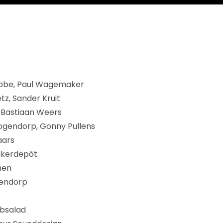
obbe, Paul Wagemaker
z, Sander Kruit
s, Bastiaan Weers
ogendorp, Gonny Pullens
aars
uikerdepôt
men
endorp
absalad