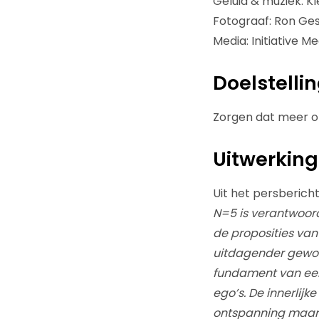
Geluid & muziek: K
Fotograaf: Ron Ges
Media: Initiative Me
Doelstelli
Zorgen dat meer o
Uitwerking
Uit het persbericht
N=5 is verantwoor
de proposities van 
uitdagender gewor
fundament van een
ego’s. De innerlijk
ontspanning maar w