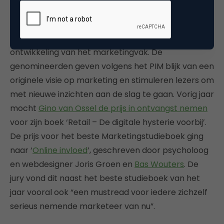
Het Platform Innovatie in Marketing (PIM) wil met
de PIM Literatuurprijs, die dit jaar voor de achttiende
keer werd uitgereikt, een impuls geven aan de
ontwikkeling van het marketingvak. De
genomineerden geven volgens het PIM blijk van een
originele visie op marketing en stimuleren lezers om
met nieuwe inzichten aan de slag te gaan. Vorig jaar
mocht
Gino van Ossel de prijs in ontvangst nemen
voor zijn boek ‘Retail – De digitale hysterie voorbij’.
De prijs voor het beste Marketingstudieboek ging
naar ‘
Online invloed
’, geschreven door psycholoog
en webdesigner Joris Groen en
Bas Wouters
. De
jury vond dit naast het beste studieboek van het
jaar vooral ook “een mustread voor iedere zichzelf
serieus nemende marketeer van nu”.