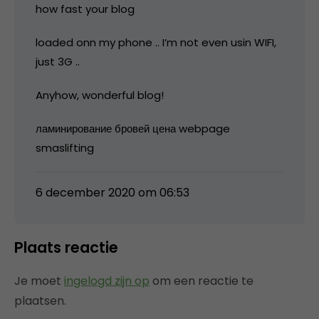
how fast your blog
loaded onn my phone .. I’m not even usin WIFI,
just 3G ..
Anyhow, wonderful blog!
ламинирование бровей цена webpage
smaslifting
6 december 2020 om 06:53
Plaats reactie
Je moet
ingelogd zijn op
om een reactie te
plaatsen.