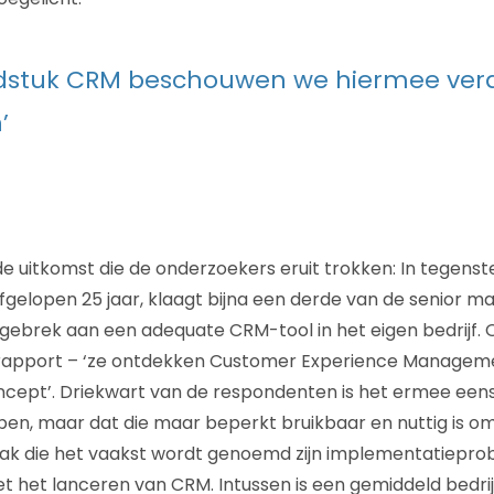
fdstuk CRM beschouwen we hiermee verd
’
e uitkomst die de onderzoekers eruit trokken: In tegenste
afgelopen 25 jaar, klaagt bijna een derde van de senior
 gebrek aan een adequate CRM-tool in het eigen bedrijf. 
t rapport – ‘ze ontdekken Customer Experience Manageme
cept’. Driekwart van de respondenten is het ermee eens
n, maar dat die maar beperkt bruikbaar en nuttig is om
aak die het vaakst wordt genoemd zijn implementatiepr
t het lanceren van CRM. Intussen is een gemiddeld bedrijf 