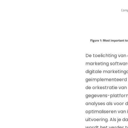
De toelichting van d
marketing softwareg
digitale marketing
geïmplementeerd zi
de orkestratie van
gegevens-platform
analyses als voor d
optimaliseren van 
uitvoering. Als je d
wordt het verder t