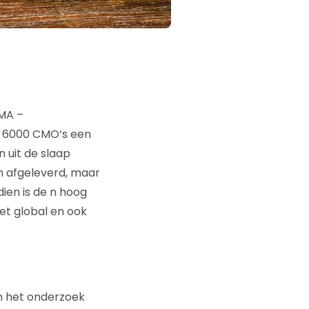
MA –
e 6000 CMO’s een
 uit de slaap
n afgeleverd, maar
ien is de n hoog
iet global en ook
n het onderzoek