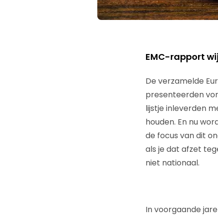
EMC-rapport wijs
De verzamelde Eur
presenteerden vori
lijstje inleverden
houden. En nu word
de focus van dit on
als je dat afzet te
niet nationaal.
In voorgaande jar