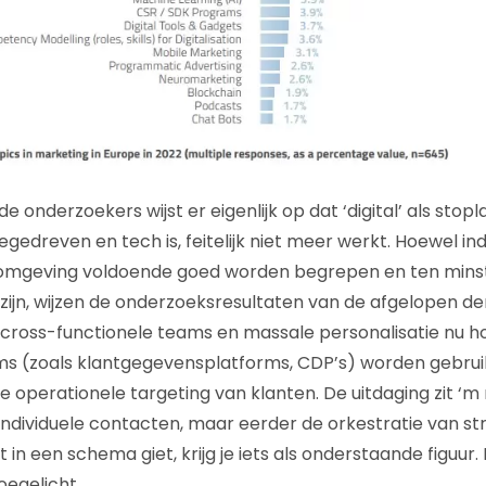
e onderzoekers wijst er eigenlijk op dat ‘digital’ als stopl
edreven en tech is, feitelijk niet meer werkt. Hoewel indi
omgeving voldoende goed worden begrepen en ten minste 
jn, wijzen de onderzoeksresultaten van de afgelopen der
 cross-functionele teams en massale personalisatie nu ho
s (zoals klantgegevensplatforms, CDP’s) worden gebrui
e operationele targeting van klanten. De uitdaging zit ‘m 
individuele contacten, maar eerder de orkestratie van str
at in een schema giet, krijg je iets als onderstaande figuur.
oegelicht.