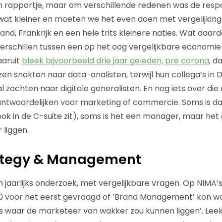
n rapportje, maar om verschillende redenen was de res
 wat kleiner en moeten we het even doen met vergelijking
land, Frankrijk en een hele trits kleinere naties. Wat daar
erschillen tussen een op het oog vergelijkbare economie 
aaruit
bleek bijvoorbeeld drie jaar geleden, pre corona
, d
n snakten naar data-analisten, terwijl hun collega’s in D
zochten naar digitale generalisten. En nog iets over die
rantwoordelijken voor marketing of commercie. Soms is 
ook in de C-suite zit), soms is het een manager, maar het
liggen.
ategy & Management
n jaarlijks onderzoek, met vergelijkbare vragen. Op NIMA’
20 voor het eerst gevraagd of ‘Brand Management’ kon 
ics waar de marketeer van wakker zou kunnen liggen’. Leek