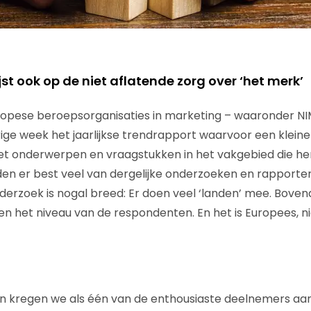
t ook op de niet aflatende zorg over ‘het merk’
opese beroepsorganisaties in marketing – waaronder NI
ge week het jaarlijkse trendrapport waarvoor een klein
 met onderwerpen en vraagstukken in het vakgebied die hen
en er best veel van dergelijke onderzoeken en rapporte
derzoek is nogal breed: Er doen veel ‘landen’ mee. Bovend
gen het niveau van de respondenten. En het is Europees, n
en kregen we als één van de enthousiaste deelnemers aa