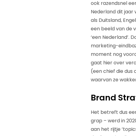
ook razendsnel ee
Nederland dit jaar
als Duitsland, Enge
een beeld van de v
‘een Nederland’. D
marketing-eindbaze
moment nog vooral 
gaat hier over ve
(een chief die dus 
waarvan ze wakker 
Brand Str
Het betreft dus ee
grap – werd in 20
aan het rijtje ’top