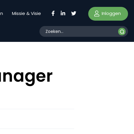
Inloggen
en
Missie & Visie
anager