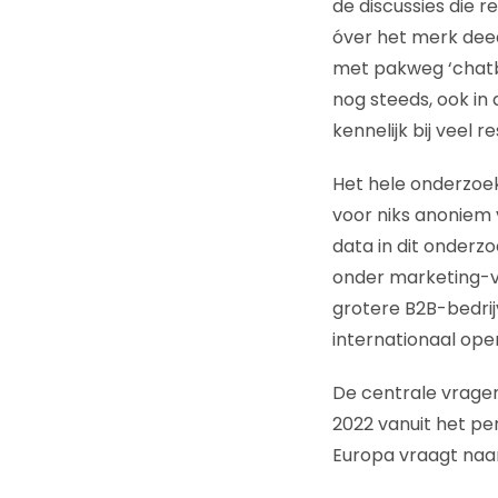
de discussies die 
óver het merk dee
met pakweg ‘chatbo
nog steeds, ook in 
kennelijk bij veel
Het hele onderzo
voor niks anoniem 
data in dit onderzo
onder marketing-v
grotere B2B-bedrij
internationaal ope
De centrale vragen
2022 vanuit het pe
Europa vraagt ​​na