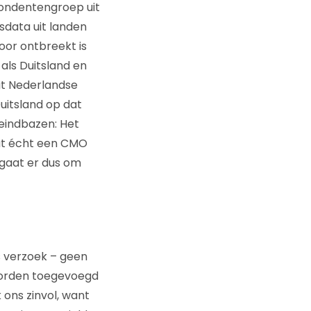
pondentengroep uit
sdata uit landen
door ontbreekt is
als Duitsland en
at Nederlandse
uitsland op dat
 eindbazen: Het
dat écht een CMO
 gaat er dus om
s verzoek – geen
worden toegevoegd
 ons zinvol, want