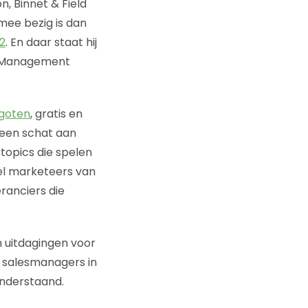
, Binnet & Field
ee bezig is dan
2
. En daar staat hij
nd Management
egoten
, gratis en
 een schat aan
 topics die spelen
el marketeers van
ranciers die
 uitdagingen voor
n salesmanagers in
onderstaand.