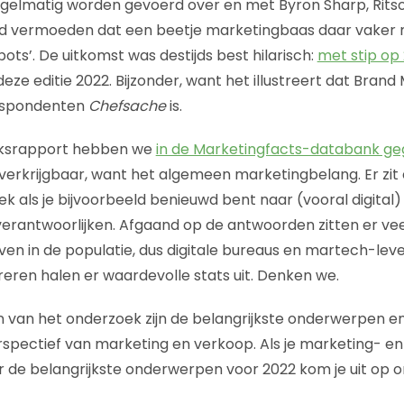
regelmatig worden gevoerd over en met Byron Sharp, Ritson
d vermoeden dat een beetje marketingbaas daar vaker m
ts’. De uitkomst was destijds best hilarisch:
met stip op 
deze editie 2022. Bijzonder, want het illustreert dat Bra
 respondenten
Chefsache
is.
eksrapport hebben we
in de Marketingfacts-databank g
verkrijgbaar, want het algemeen marketingbelang. Er zit
ek als je bijvoorbeeld benieuwd bent naar (vooral digital)
erantwoorlijken. Afgaand op de antwoorden zitten er ve
ven in de populatie, dus digitale bureaus en martech-leve
reren halen er waardevolle stats uit. Denken we.
 van het onderzoek zijn de belangrijkste onderwerpen en
rspectief van marketing en verkoop. Als je marketing- e
ar de belangrijkste onderwerpen voor 2022 kom je uit op 