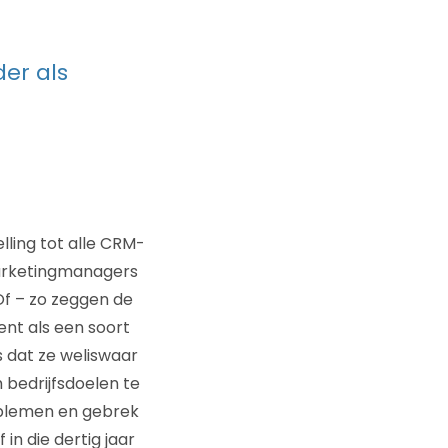
er als
lling tot alle CRM-
 marketingmanagers
Of – zo zeggen de
nt als een soort
 dat ze weliswaar
 bedrijfsdoelen te
oblemen en gebrek
in die dertig jaar