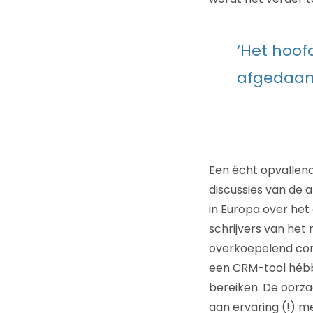
‘Het hoo
afgedaan
Een écht opvallend
discussies van de 
in Europa over het
schrijvers van he
overkoepelend con
een CRM-tool hébbe
bereiken. De oorz
aan ervaring (!) me