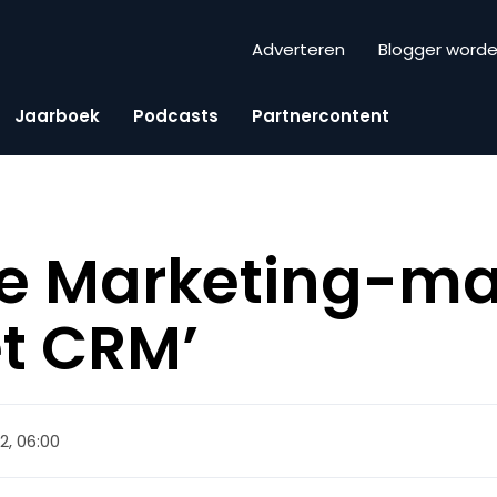
Adverteren
Blogger word
Jaarboek
Podcasts
Partnercontent
se Marketing-m
t CRM’
2, 06:00