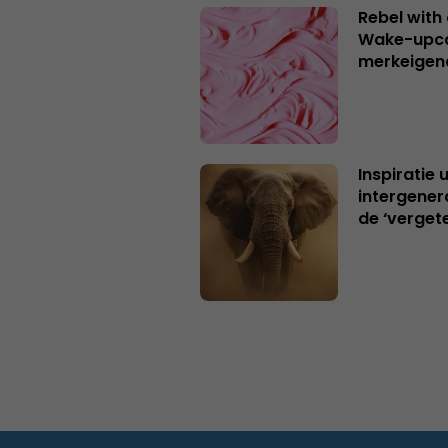
Rebel with
Wake-upca
merkeigen
Inspiratie 
intergener
de ‘verget