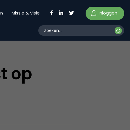
Inloggen
en
Missie & Visie
t op