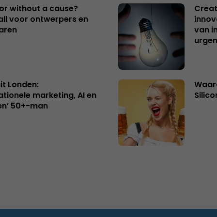
 or without a cause?
Creat
ll voor ontwerpers en
innov
aren
van i
urgen
uit Londen:
Waaro
ationele marketing, AI en
Silico
en’ 50+-man