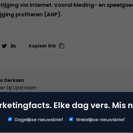
tijging via internet. Vooral kleding- en speelgo
ijging profiteren (ANP).
Kopieer link
o Derksen
er bij
Upstream
er Upstream, Marketingfacts, Arnhem Direct, SportNext, Trav
ketingfacts. Elke dag vers. Mis n
xor Live, social business, onderwijs, fotografie en vader!
Dagelijkse nieuwsbrief
Wekelijkse nieuwsbrief