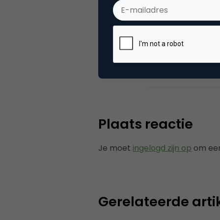
Categorie
Co
Tags
ond
Plaats reactie
Je moet
ingelogd zijn op
om een
Gerelateerde arti