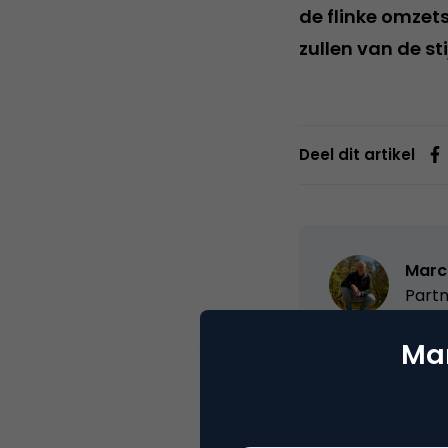
de flinke omzets
zullen van de st
Deel dit artikel
Marc
Partn
Oprichter/partn
Mar
VPRO, Bestuur Lu