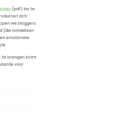
erken
(pdf) los te
roducten zich
hopen we bloggers
ed (die ontdekken
een emotionele
yle.
t te brengen komt
 waarde voor