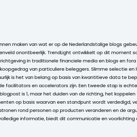
nen maken van wat er op de Nederlandstalige blogs gebeurd
tenveld onontbeerlijk. TrendLight ontwikkelt op dit momen
chtgeving in traditionele financiele media en blogs en for
oopgedrag van particuliere beleggers. Slimme selectie en lin
urlijk is het van belang op basis van kwantitieve data te b
de facilitators en accelerators zijn. Een tweede stap is echte
logpost is 1, maar het duiden van de richting, het koppele
menten op basis waarvan een standpunt wordt verdedigd, v
atronen rond personen op producten veranderen en de argu
olledige informatie, biedt dit communicatie en voorlichtin