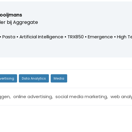
Rooijmans
er bij
Aggregate
• Pasta • Artificial Intelligence • TRX850 • Emergence • High T
vertising
Data Analytics
Media
ggen
,
online advertising
,
social media marketing
,
web analy