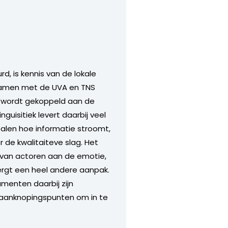
, is kennis van de lokale
t samen met de UVA en TNS
a wordt gekoppeld aan de
guisitiek levert daarbij veel
epalen hoe informatie stroomt,
r de kwalitaiteve slag. Het
n van actoren aan de emotie,
ergt een heel andere aanpak.
menten daarbij zijn
g aanknopingspunten om in te