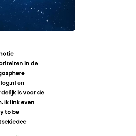
log.nl en
lijk is voor de
Ik link even
y to be
tsekiedee