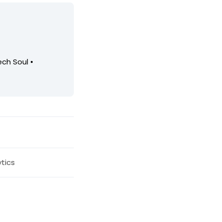
ech Soul •
tics