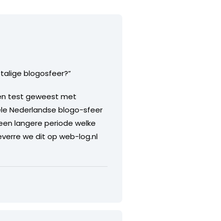
talige blogosfeer?”
 een test geweest met
hele Nederlandse blogo-sfeer
een langere periode welke
everre we dit op web-log.nl