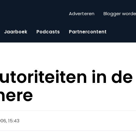
Adverteren
Blogger word
Jaarboek
Podcasts
Partnercontent
toriteiten in de
here
2006, 15:43