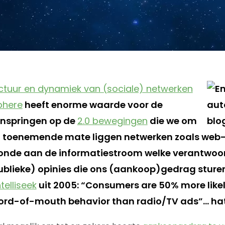
ructuur en dynamiek van (sociale) netwerken
phere
heeft enorme waarde voor de
inspringen op de
2.0 bewegingen
die we om
In toenemende mate liggen netwerken zoals web-
nde aan de informatiestroom welke verantwoorde
blieke) opinies die ons (aankoop)gedrag sturen. 
telliseek
uit 2005: “Consumers are 50% more likel
word-of-mouth behavior than radio/TV ads”… ha