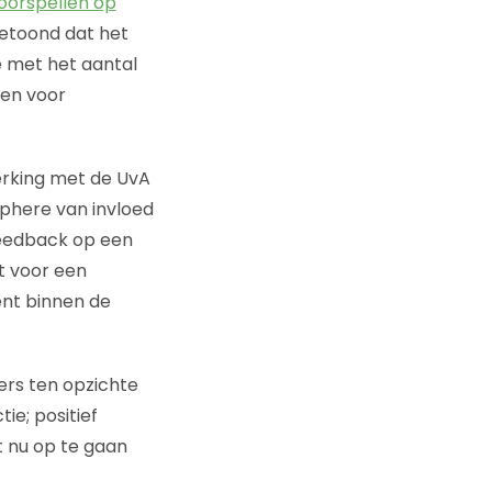
oorspellen op
etoond dat het
e met het aantal
den voor
erking met de UvA
phere van invloed
 feedback op een
t voor een
ent binnen de
ers ten opzichte
ie; positief
t nu op te gaan