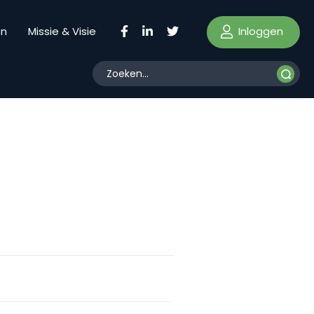
Inloggen
en
Missie & Visie