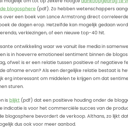
al mogelijk om tot op zekere hoogte
aankoopgedrag te v
n de blogosphere
(pdf). Zo hebben wetenschappers aang
gs over een boek van Lance Armstrong direct correleerd
boek de dagen erop. Hetzelfde kan mogelijk gedaan wor
erenda, verkiezingen, of een nieuwe top-40 hit.
sante ontwikkeling waar we vanuit ilse media in samenw
n is in hoeverre emotioneel sentiment binnen de blogos
g, ofwel: is er een relatie tussen positieve of negatieve
de afname ervan? Als een dergelijke relatie bestaat is he
jk erg interessant om middelen te krijgen om dat sentim
en sturen.
n is
blijkt
(pdf) dat een positieve houding onder de blogg
e indicatie is voor het commerciële succes van de product
e blogosphere bevordert de verkoop. Althans, zo lijkt da
ogelijk dus ook voor meer aanbod.