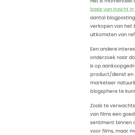
Het is momenteel 
basis van inzicht i
aantal blogpostin
verkopen van het 
uitkomsten van ref
Een andere interes
onderzoek naar doe
is op aankoopgedra
product/dienst en 
marketeer natuurli
blogsphere te kunn
Zoals te verwachte
van films een goed
sentiment binnen d
voor films, maar m