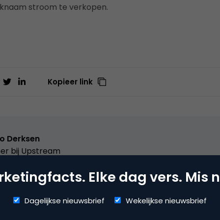
knaam stroom te verkopen.
Kopieer link
o Derksen
er bij
Upstream
ketingfacts. Elke dag vers. Mis n
er Upstream, Marketingfacts, Arnhem Direct, SportNext, Trav
xor Live, social business, onderwijs, fotografie en vader!
Dagelijkse nieuwsbrief
Wekelijkse nieuwsbrief