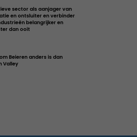
ieve sector als aanjager van
atie en ontsluiter en verbinder
ndustrieën belangrijker en
ter dan ooit
m Beieren anders is dan
n Valley