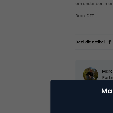
om onder een mer
Bron: DFT
Deel dit artikel
Marc
Partn
Mar
Oprichter/partn
VPRO, Bestuur Lu