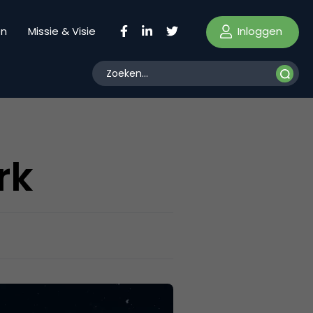
Inloggen
en
Missie & Visie
rk