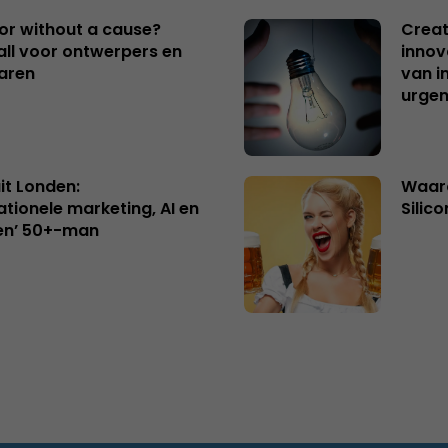
 or without a cause?
Creat
ll voor ontwerpers en
innov
aren
van i
urgen
uit Londen:
Waaro
ationele marketing, AI en
Silico
en’ 50+-man