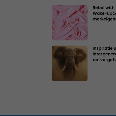
Rebel with
Wake-upca
merkeigen
Inspiratie 
intergener
de ‘verget