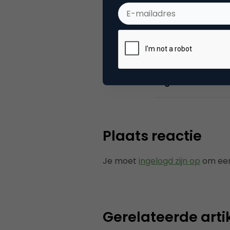
Categorie
Co
Tags
nie
Plaats reactie
Je moet
ingelogd zijn op
om een
Gerelateerde arti