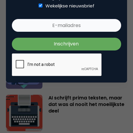
Wekelijkse nieuwsbrief
AI: Zorgen we voor vooruitgang
of voor verschraling?
Je huurt een creator in voor het
instinct. Laat het dan ook
werken.
AI schrijft prima teksten, maar
dat was al nooit het moeilijkste
deel