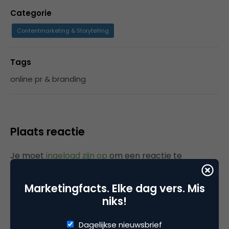
Categorie
Contentmarketing & Storytelling
Tags
online pr & branding
Plaats reactie
Je moet
ingelogd zijn op
om een reactie te
plaatsen.
Marketingfacts. Elke dag vers. Mis
niks!
Gerelateerde artikelen
Dagelijkse nieuwsbrief