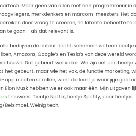
artech. Maar geen van allen met een programmeur in d
oogvliegers, merkdenkers en marcom-meesters. Het do
 bereiken door vraag te creëren, de latente behoefte te i
n te gaan – als dat relevant is.
lle bedrijven de auteur dacht, schemert wel een beetje d
tflixen, Amazons, Google’s en Tesla’s van deze wereld wor
chouwd. Dat gebeurt wel vaker. We zijn net een beetje v
 dat het gebeurt, maar wie het vak, de functie marketing, w
k-app moeten scrollen, want die leert je waar jij je geld a
n Elon Musk hebben we er ook maar één. Mijn uitgaven li
ers
trouwens. Tientje Netflix, tientje Spotify, paar tientjes
Belsimpel. Weinig tech.