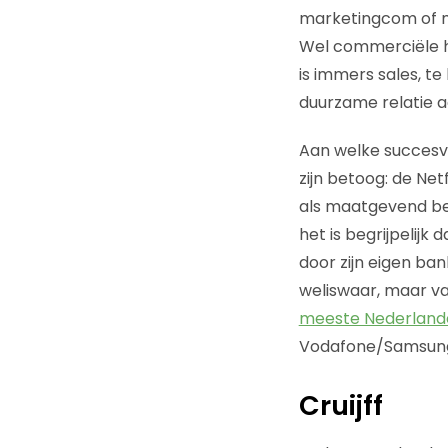
marketingcom of m
Wel commerciële h
is immers sales, te
duurzame relatie aa
Aan welke succesvo
zijn betoog: de Ne
als maatgevend bes
het is begrijpelijk
door zijn eigen ban
weliswaar, maar va
meeste Nederland
Vodafone/Samsung/
Cruijff