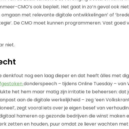
mmeer-CMO’s ook bepleit. Het gaat in zo’n geval ook ni
 omgaan met relevante digitale ontwikkelingen’ of ‘brede 
tegie’. De CMO moet kunnen programmeren. Vast goed v
r niet.
echt
de denkfout nog een laag dieper en dat heeft álles met dig
afgestoken
donderspeech – tijdens Online Tuesday – van 
lukte het hem maar matig zijn irritatie te beheersen: dat
 aanpast aan de digitale werkelijkheid – zeg ‘een Volkskrant
ioneel’, zegt vooral iets over je eigen besef van verhouding
digitaal hameren op gezonde bedrijven die winst maken 
rk zetten en houden, puur omdat ze liever wachten me