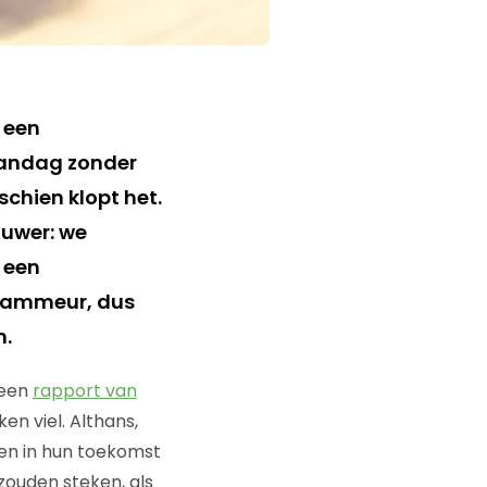
 een
aandag zonder
chien klopt het.
ouwer: we
 een
grammeur, dus
n.
 een
rapport van
n viel. Althans,
wen in hun toekomst
zouden steken, als