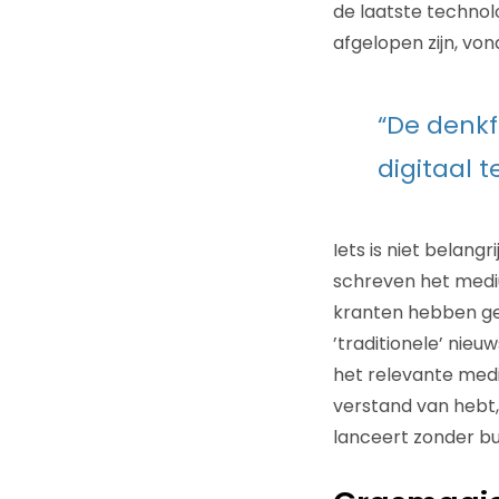
de laatste technol
afgelopen zijn, von
“De denkf
digitaal 
Iets is niet belangr
schreven het medium
kranten hebben gee
’traditionele’ nieu
het relevante media
verstand van hebt,
lanceert zonder bu