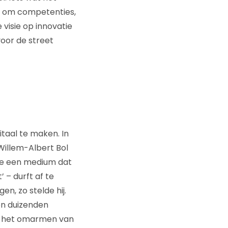
et om competenties,
visie op innovatie
oor de street
itaal te maken. In
Willem-Albert Bol
 je een medium dat
’ – durft af te
en, zo stelde hij.
en duizenden
t het omarmen van