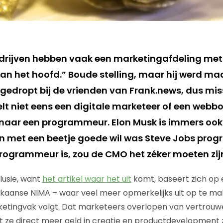
drijven hebben vaak een marketingafdeling met
n het hoofd.” Boude stelling, maar hij werd m
gedropt bij de vrienden van Frank.news, dus miss
lt niet eens een digitale marketeer of een webb
naar een programmeur. Elon Musk is immers ook
 met een beetje goede wil was Steve Jobs pro
programmeur is, zou de CMO het zéker moeten zij
lusie, want
het artikel waar het uit
komt, baseert zich op
aanse NIMA – waar veel meer opmerkelijks uit op te make
rketingvak volgt. Dat marketeers overlopen van vertrou
at ze direct meer geld in creatie en productdevelopment 