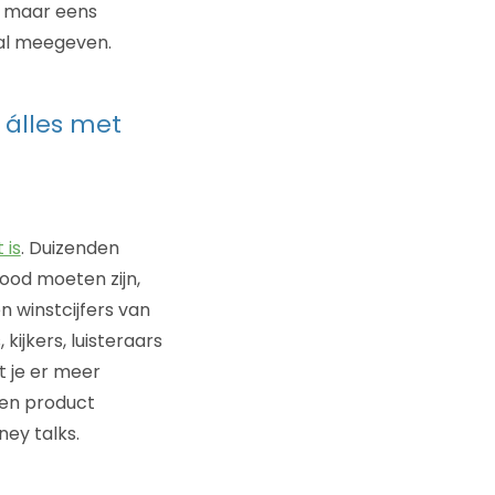
st maar eens
zaal meegeven.
 álles met
 is
. Duizenden
dood moeten zijn,
 winstcijfers van
ijkers, luisteraars
t je er meer
een product
ey talks.