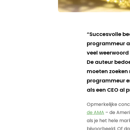
“Succesvolle be
programmeur aa
veel weerwoord 
De auteur bedoe
moeten zoeken 
programmeur en
als een CEO al 
Opmerkelijke conc
de AMA
– de Amerik
als je het hele ma
bijvoorbeeld. Of d