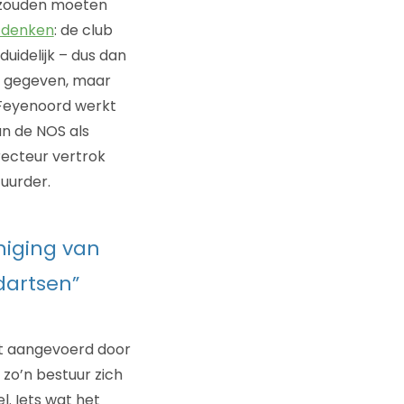
s zouden moeten
n denken
: de club
uidelijk – dus dan
 gegeven, maar
 Feyenoord werkt
an de NOS als
recteur vertrok
uurder.
eniging van
dartsen”
rdt aangevoerd door
 zo’n bestuur zich
. Iets wat het