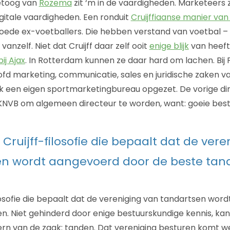
etoog van
Rozema
zit ‘m in de vaardigheden. Marketeer
gitale vaardigheden. Een ronduit
Cruijffiaanse manier va
goede ex-voetballers. Die hebben verstand van voetbal – d
anzelf. Niet dat Cruijff daar zelf ooit
enige blijk
van heeft
bij Ajax
. In Rotterdam kunnen ze daar hard om lachen. Bij
fd marketing, communicatie, sales en juridische zaken v
ok een eigen sportmarketingbureau opgezet. De vorige di
KNVB om algemeen directeur te worden, want: goeie best
e Cruijff-filosofie die bepaalt dat de ver
en wordt aangevoerd door de beste tan
filosofie die bepaalt dat de vereniging van tandartsen wo
n. Niet gehinderd door enige bestuurskundige kennis, kan
rn van de zaak: tanden. Dat vereniging besturen komt wel