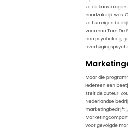
ze de kans kregen o
noodzakelijk was. 
ze hun eigen bedri
voorman Tom De B
een psycholoog, g
overtuigingspsycho
Marketing
Maar die programme
iedereen een beetj
stelt de auteur. Zo
Nederlandse bedrij
marketingbedrijf’:
Marketingcompany o
voor gevolgde mark