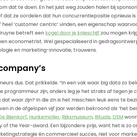
m dat te doen. En het juist weg zouden halen bij sponsori
Of dat ze oordelen dat hun concurrentiepositie opnieuw is
jf heel ‘customer centric’ vinden, een eigenschap waarvoo
ruyne betreft een
kogel door je knieschijf
zou mogen krijg
een econometrist. Wel gespecialiseerd in gedragsontwer
logie en marketing-innovatie, trouwens.
company’s
urs dus. Dat prikkelde. “In een vak waar big data zo bela
e programmeur zijn, anders leg je het straks af tegen je 
u dat waar zijn? In die zin is het misschien leuk eens te be
ven in de afgelopen vijf jaar werden bekroond als ‘het be
De Bijenkorf
,
Hunkemöller
,
Rijksmuseum
,
Rituals
,
DSM
wonn
f the Year-award. Een bijzondere prijs, want het is zo 
etingstrategie én commercieel succes, niet voor market