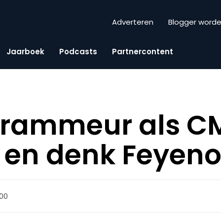
Adverteren
Blogger word
Jaarboek
Podcasts
Partnercontent
grammeur als C
 en denk Feyeno
:00