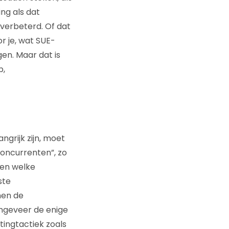
ng als dat
 verbeterd. Of dat
r je, wat SUE-
en. Maar dat is
p,
ngrijk zijn, moet
concurrenten”, zo
zien welke
ste
en de
ongeveer de enige
ingtactiek zoals