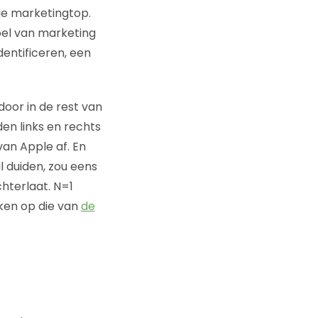
e marketingtop.
el van marketing
dentificeren, een
oor in de rest van
den links en rechts
an Apple af. En
il duiden, zou eens
chterlaat. N=1
jken op die van
de