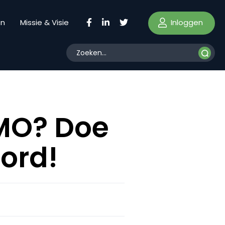
Inloggen
en
Missie & Visie
MO? Doe
ord!