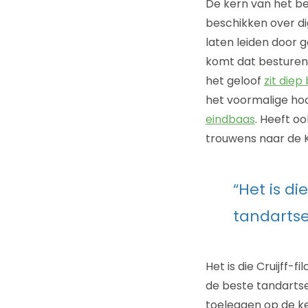
De kern van het b
beschikken over di
laten leiden door 
komt dat besturen v
het geloof
zit diep 
het voormalige hoo
eindbaas
. Heeft o
trouwens naar de 
“Het is di
tandarts
Het is die Cruijff-
de beste tandartse
toeleggen op de ke