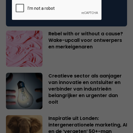
Gerelateerde artikelen
Rebel with or without a cause?
Wake-upcall voor ontwerpers
en merkeigenaren
Creatieve sector als aanjager
van innovatie en ontsluiter en
verbinder van industrieën
belangrijker en urgenter dan
ooit
Inspiratie uit Londen:
intergenerationele marketing, AI
en de ‘vergeten’ 50+-man