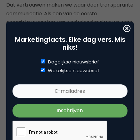
Dat vertrouwen maken we waar door transparante
communicatie. Als een van de eerste
energieleveranciers van Nederland maken we onze
nieuwe leveringsprijzen bekend. Hiermee willen we
Marketingfacts. Elke dag vers. Mis
onze (potentiële) klanten voldoende gelegenheid
niks!
geven de juiste keuze te maken. Wij doen er alles
aan om te voorkomen dat er onduidelijkheid
Dagelijkse nieuwsbrief
ontstaat bij klanten, vóór het contract getekend
Wekelijkse nieuwsbrief
wordt, maar zeker ook daarna.
Een ander voorbeeld: als we zonnepanelen leveren,
besparen we niet op de kwaliteit. Wij richten ons op
betrouwbaarheid en geven daarom ook een
output-garantie van 15 jaar. Dat straalt enorm
vertrouwen uit. Dat schept vertrouwen bij onze
klanten.