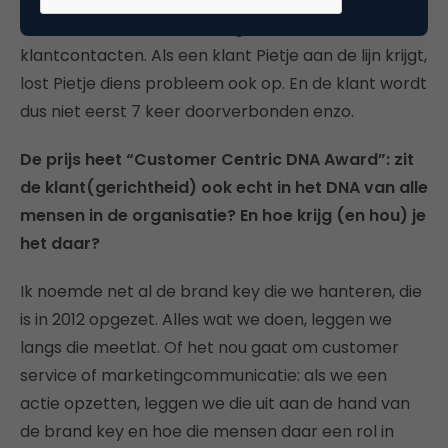
Tot slot hebben we enorm geïnvesteerd in de
klantcontacten. Als een klant Pietje aan de lijn krijgt,
lost Pietje diens probleem ook op. En de klant wordt
dus niet eerst 7 keer doorverbonden enzo.
De prijs heet “Customer Centric DNA Award”: zit
de klant(gerichtheid) ook echt in het DNA van alle
mensen in de organisatie? En hoe krijg (en hou) je
het daar?
Ik noemde net al de brand key die we hanteren, die
is in 2012 opgezet. Alles wat we doen, leggen we
langs die meetlat. Of het nou gaat om customer
service of marketingcommunicatie: als we een
actie opzetten, leggen we die uit aan de hand van
de brand key en hoe die mensen daar een rol in