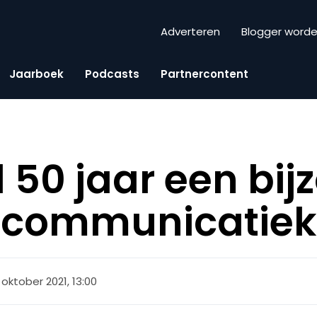
Adverteren
Blogger word
Jaarboek
Podcasts
Partnercontent
l 50 jaar een bij
g communicatie
 oktober 2021, 13:00