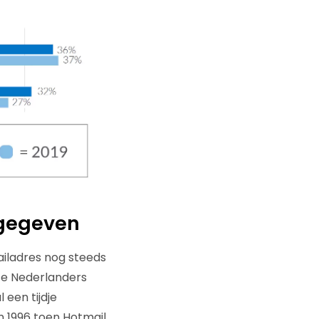
sgegeven
ailadres nog steeds
ste Nederlanders
 een tijdje
n 1996 toen Hotmail