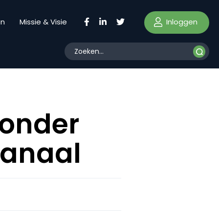
Inloggen
en
Missie & Visie
zonder
kanaal