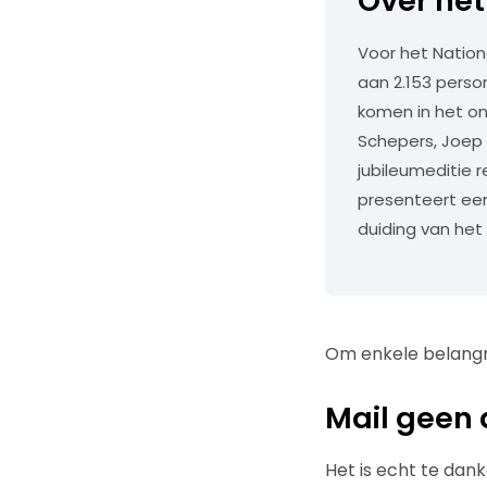
Over het
Voor het Nation
aan 2.153 perso
komen in het on
Schepers, Joep 
jubileumeditie r
presenteert een
duiding van het
Om enkele belangrij
Mail geen 
Het is echt te dan