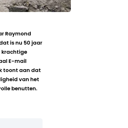
laar Raymond
dat is nu 50 jaar
t krachtige
aal E-mail
k toont aan dat
igheid van het
volle benutten.