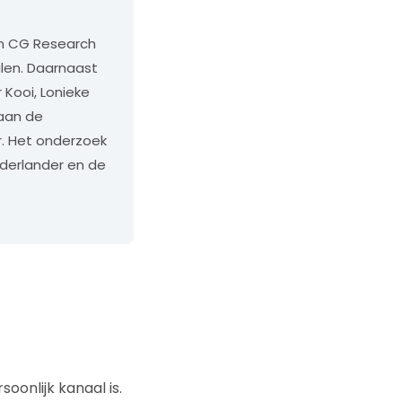
an CG Research
len. Daarnaast
 Kooi, Lonieke
 aan de
er. Het onderzoek
derlander en de
oonlijk kanaal is.