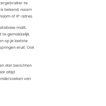
tergebruiker te
 is bekend:
naam
naam of IP-adres.
database mailt,
 te gemakkelijk.
en op je laatste
springen eruit. Ook
ren dan berichten
ar altijd
 onderzoeken van