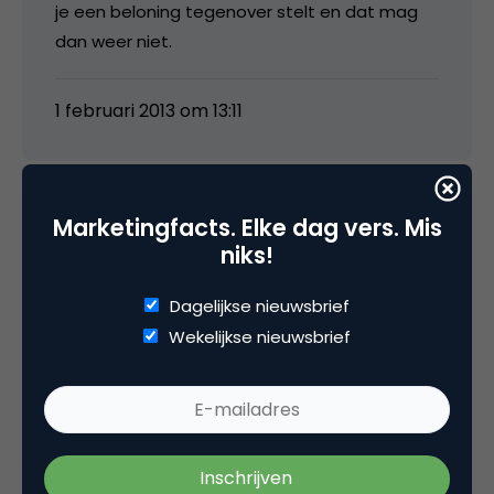
je een beloning tegenover stelt en dat mag
dan weer niet.
1 februari 2013 om 13:11
Marketingfacts. Elke dag vers. Mis
Erwin Bell
niks!
Dagelijkse nieuwsbrief
Als gamedesigner ben ik zeer enthousiast
Wekelijkse nieuwsbrief
over dat game-elementen breder toepassen
nu een bredere interesse krijgt.
Vooral grappig dat iets wat al jaren gedaan
wordt (Michel geeft het al aan), nu eindelijk
een naam krijgt. Dat zorgt er overigens wel