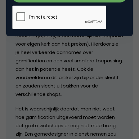
voor dat je er beter over kunt discussiëren.
Helaas is het meest dat je momenteel ziet
over gamification, bedacht door marketing
mensen (ja, sorry, ik ben natuurlijk niet bepaald
voor eigen kerk aan het preken). Hierdoor zie
je heel verkeerde aannames over
gamification en een veel smallere toepassing
dan het in potentie heeft. Ook de
voorbeelden in dit artikel zijn bijzonder slecht
en zouden slecht uitpakken voor de
verschillende shops.
Het is waarschijnlijk doordat men niet weet
hoe gamification uitgevoerd moet worden
dat grote webshops er nog niet mee bezig
zijn. Een gamedesigner in dienst nemen zou