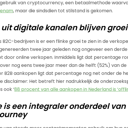
 gebruik van cryptocurrency, een betaalmethode waarvan
oenam
, maar die sindsdien tot stilstand is gekomen.
uit digitale kanalen blijven groe
 B2C-bedrijven is er een flinke groei te zien in de verkopen
n genereerden twee jaar geleden nog ongeveer een derde
 door online verkopen. Inmiddels ligt dat percentage ro
 over nog eens twee jaar meer dan de helft (52%) van d
or B2B aankopen ligt dat percentage nog net onder de he
e disclaimer: Het betreft hier nadrukkelijk de onderzoeks
s ook ‘
88 procent van alle aankopen in Nederland is ‘offli
s een integraler onderdeel van
journey