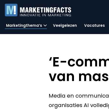
Marketingthema’s
Veelgelezen
Vacatures
‘E-comm
van mass
Media en communicatie
organisaties AI volle