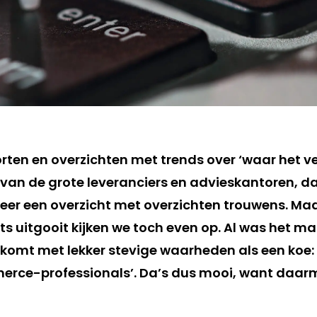
orten en overzichten met trends over ‘waar het v
 van de grote leveranciers en advieskantoren, dat
weer een overzicht met overzichten trouwens. Maa
ets uitgooit kijken we toch even op. Al was het 
t komt met lekker stevige waarheden als een koe: ‘
erce-professionals’. Da’s dus mooi, want daar