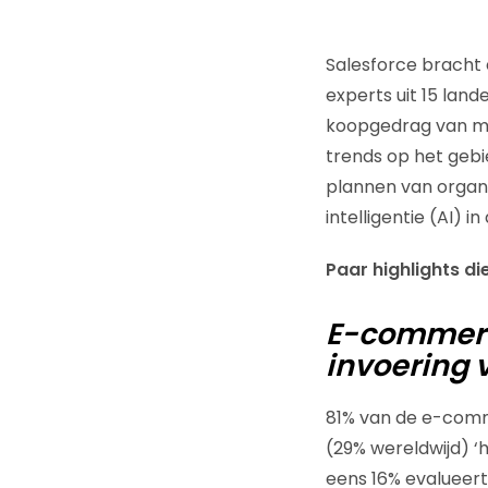
Salesforce bracht
experts uit 15 lan
koopgedrag van mee
trends op het gebi
plannen van organi
intelligentie (AI)
Paar highlights di
E-commerc
invoering 
81% van de e-comme
(29% wereldwijd) ‘
eens 16% evalueert