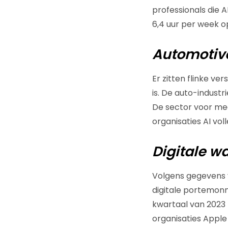
professionals die 
6,4 uur per week o
Automotive
Er zitten flinke v
is. De auto-industr
De sector voor med
organisaties AI vo
Digitale w
Volgens gegevens 
digitale portemon
kwartaal van 2023 
organisaties Apple