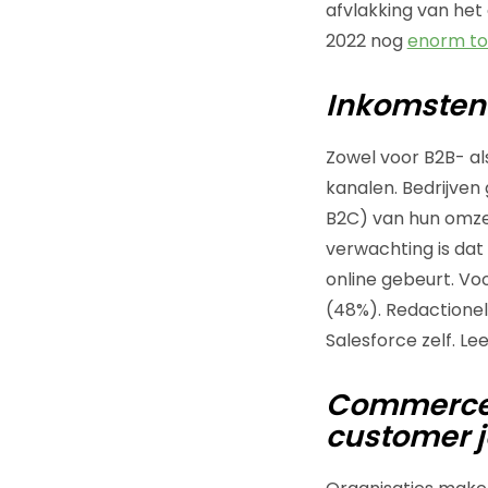
afvlakking van het
2022 nog
enorm t
Inkomsten 
Zowel voor B2B- als
kanalen. Bedrijve
B2C) van hun omzet
verwachting is dat
online gebeurt. Vo
(48%). Redactionel
Salesforce zelf. Lee
Commerce i
customer 