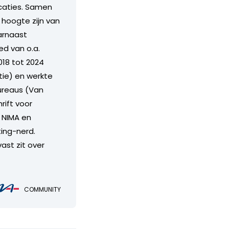
icaties. Samen
hoogte zijn van
arnaast
ed van o.a.
018 tot 2024
ie) en werkte
bureaus (Van
rift voor
j NIMA en
ing-nerd.
vast zit over
COMMUNITY