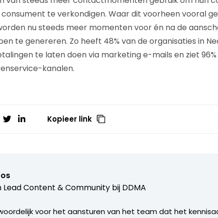
en van steeds meer contactmomenten gebruik om hun 
consument te verkondigen. Waar dit voorheen vooral g
 worden nu steeds meer momenten voor én na de aansch
en te genereren. Zo heeft 48% van de organisaties in Ne
talingen te laten doen via marketing e-mails en ziet 9
tenservice-kanalen.
Kopieer link
ros
 Lead Content & Community bij
DDMA
woordelijk voor het aansturen van het team dat het kennis