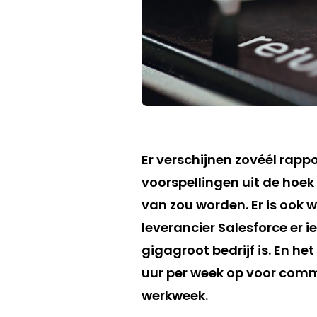
Er verschijnen zovéél rapp
voorspellingen uit de hoek
van zou worden. Er is ook 
leverancier Salesforce er i
gigagroot bedrijf is. En he
uur per week op voor comm
werkweek.