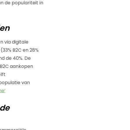
 de populariteit in
ien
 via digitale
 (33% B2C en 28%
nd de 40%. De
e B2C aankopen
lft
populatie van
ne’
 de