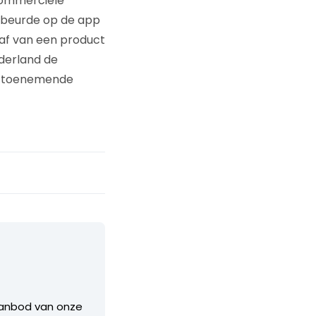
commerciële
ebeurde op de app
af van een product
derland de
6% toenemende
aanbod van onze