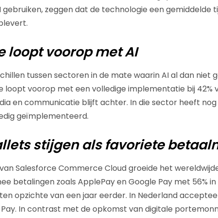
AI gebruiken, zeggen dat de technologie een gemiddelde t
plevert.
 loopt voorop met AI
erschillen tussen sectoren in de mate waarin AI al dan ni
ie loopt voorop met een volledige implementatie bij 42% v
ia en communicatie blijft achter. In die sector heeft nog
lledig geïmplementeerd.
allets stijgen als favoriete beta
van Salesforce Commerce Cloud groeide het wereldwijde
nee betalingen zoals ApplePay en Google Pay met 56% in
ten opzichte van een jaar eerder. In Nederland acceptee
 Pay. In contrast met de opkomst van digitale portemon