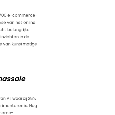
 2700 e-commerce-
yse van het online
cht belangrijke
nzichten in de
ie van kunstmatige
massale
n AI, waarbij 28%
rimenteren is. Nog
mmerce-