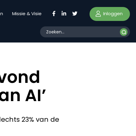
Inloggen
en
Missie & Visie
avond
an AI’
slechts 23% van de