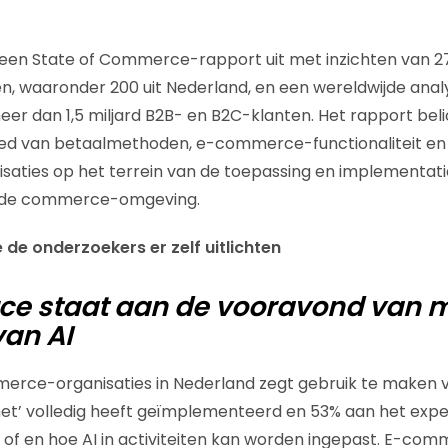
 een State of Commerce-rapport uit met inzichten van
den, waaronder 200 uit Nederland, en een wereldwijde anal
r dan 1,5 miljard B2B- en B2C-klanten. Het rapport beli
ed van betaalmethoden, e-commerce-functionaliteit en i
saties op het terrein van de toepassing en implementat
 in de commerce-omgeving.
e de onderzoekers er zelf uitlichten
e staat aan de vooravond van 
van AI
rce-organisaties in Nederland zegt gebruik te maken va
het’ volledig heeft geïmplementeerd en 53% aan het expe
 of en hoe AI in activiteiten kan worden ingepast. E-co