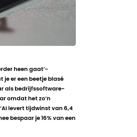
erder heen gaat’-
 je er een beetje blasé
r als bedrijfssoftware-
maar omdat het zo’n
AI levert tijdwinst van 6,4
mee bespaar je 16% van een