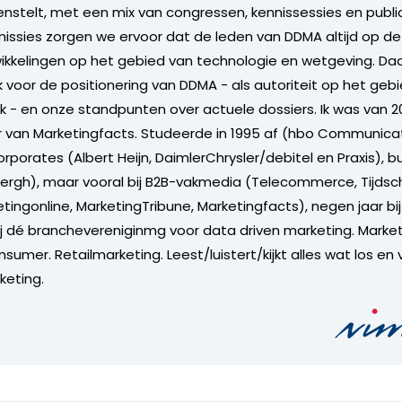
nstelt, met een mix van congressen, kennissessies en publ
sies zorgen we ervoor dat de leden van DDMA altijd op de 
ikkelingen op het gebied van technologie en wetgeving. Da
 voor de positionering van DDMA - als autoriteit op het gebi
ek - en onze standpunten over actuele dossiers. Ik was van 2
 van Marketingfacts. Studeerde in 1995 af (hbo Communicat
orporates (Albert Heijn, DaimlerChrysler/debitel en Praxis), 
rgh), maar vooral bij B2B-vakmedia (Telecommerce, Tijdsch
tingonline, MarketingTribune, Marketingfacts), negen jaar bi
ij dé branchevereniginmg voor data driven marketing. Market
sumer. Retailmarketing. Leest/luistert/kijkt alles wat los en 
keting.