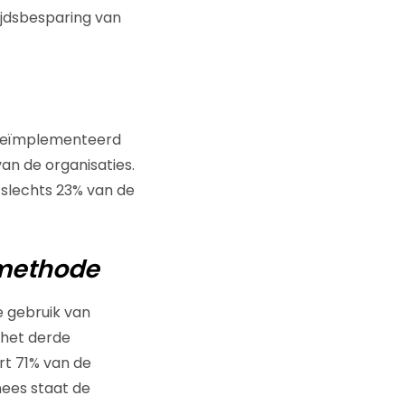
ijdsbesparing van
et geïmplementeerd
an de organisaties.
 slechts 23% van de
almethode
 gebruik van
 het derde
rt 71% van de
nees staat de