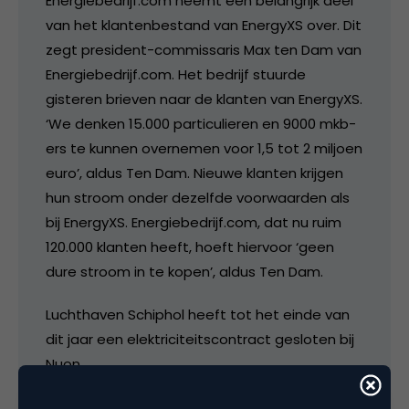
Energiebedrijf.com neemt een belangrijk deel
van het klantenbestand van EnergyXS over. Dit
zegt president-commissaris Max ten Dam van
Energiebedrijf.com. Het bedrijf stuurde
gisteren brieven naar de klanten van EnergyXS.
‘We denken 15.000 particulieren en 9000 mkb-
ers te kunnen overnemen voor 1,5 tot 2 miljoen
euro’, aldus Ten Dam. Nieuwe klanten krijgen
hun stroom onder dezelfde voorwaarden als
bij EnergyXS. Energiebedrijf.com, dat nu ruim
120.000 klanten heeft, hoeft hiervoor ‘geen
dure stroom in te kopen’, aldus Ten Dam.
Luchthaven Schiphol heeft tot het einde van
dit jaar een elektriciteitscontract gesloten bij
Nuon.
De eerste leverancier die Schiphol na de