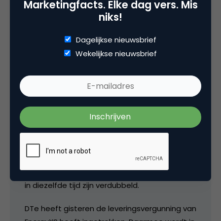
Marketingfacts. Elke dag vers. Mis
liberalisering koos, was Eneco. Een jaar later
niks!
was de luchthaven weer terug bij Nuon, om
vervolgens op Essent over te gaan. In april dit
Dagelijkse nieuwsbrief
jaar sloot Schiphol een contract met
Wekelijkse nieuwsbrief
EnergyXS. Vóór de liberalisering van de
stroommarkt in 1999, toen grote bedrijven zelf
mochten bepalen bij wie ze hun stroom
kopen, was Nuon ook al leverancier van de
luchthaven. Over de prijs die Schiphol aan
Nuon betaalt, doen beide partijen geen
mededelingen. Volgens Nuon is deze vrijwel
gelijk aan die in 1999. Schiphol is daarmee
eigenlijk vooruit gegaan, omdat de gasprijzen
in diezelfde tijd zijn verdubbeld.
DTe heeft gisteren de leveringsvergunning van