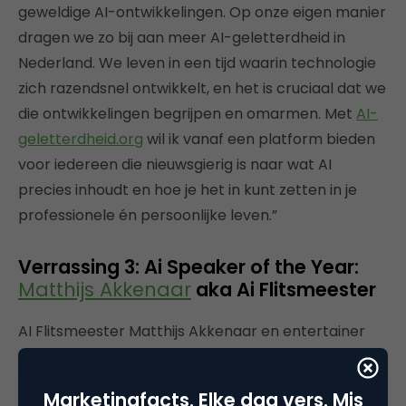
geweldige AI-ontwikkelingen. Op onze eigen manier
dragen we zo bij aan meer AI-geletterdheid in
Nederland. We leven in een tijd waarin technologie
zich razendsnel ontwikkelt, en het is cruciaal dat we
die ontwikkelingen begrijpen en omarmen. Met
AI-
geletterdheid.org
wil ik vanaf een platform bieden
voor iedereen die nieuwsgierig is naar wat AI
precies inhoudt en hoe je het in kunt zetten in je
professionele én persoonlijke leven.”
Verrassing 3: Ai Speaker of the Year:
Matthijs Akkenaar
aka Ai Flitsmeester
AI Flitsmeester Matthijs Akkenaar en entertainer
Hans Kazàn presenteren edutainment op
topniveau. Een unieke combinatie die leren leuk
Marketingfacts. Elke dag vers. Mis