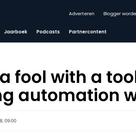
Adverteren
Blogger word
Jaarboek
Podcasts
Partnercontent
a fool with a too
g automation we
18, 09:00