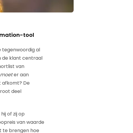
tomation-tool
e tegenwoordig al
 de klant centraal
ortlist van
moet
er aan
it afkomt? De
groot deel
ij of zij op
koopreis van waarde
rt te brengen hoe