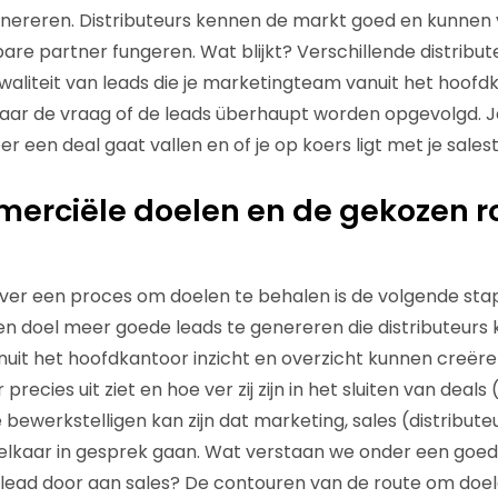
nereren. Distributeurs kennen de markt goed en kunnen v
re partner fungeren. Wat blijkt? Verschillende distributeu
aliteit van leads die je marketingteam vanuit het hoofd
aar de vraag of de leads überhaupt worden opgevolgd. Je
 een deal gaat vallen en of je op koers ligt met je sales
mmerciële doelen en de gekozen r
er een proces om doelen te behalen is de volgende stap
ten doel meer goede leads te genereren die distributeurs
nuit het hoofdkantoor inzicht en overzicht kunnen creëren 
 precies uit ziet en hoe ver zij zijn in het sluiten van deal
 bewerkstelligen kan zijn dat marketing, sales (distribute
t elkaar in gesprek gaan. Wat verstaan we onder een go
lead door aan sales? De contouren van de route om doel