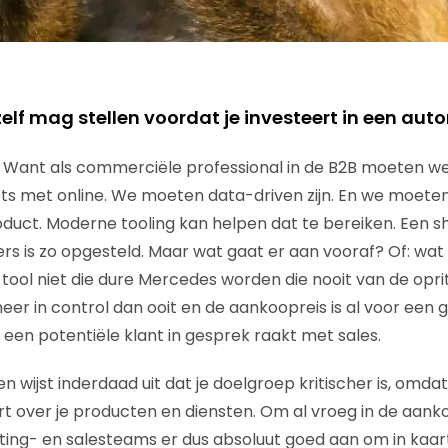
zelf mag stellen voordat je investeert in een au
. Want als commerciële professional in de B2B moeten w
ts met online. We moeten data-driven zijn. En we moeten
oduct. Moderne tooling kan helpen dat te bereiken. Een sh
s is zo opgesteld. Maar wat gaat er aan vooraf? Of: wat
e tool niet die dure Mercedes worden die nooit van de opr
meer in control dan ooit en de aankoopreis is al voor een 
een potentiële klant in gesprek raakt met sales.
 wijst inderdaad uit dat je doelgroep kritischer is, omdat h
eert over je producten en diensten. Om al vroeg in de aan
eting- en salesteams er dus absoluut goed aan om in kaa