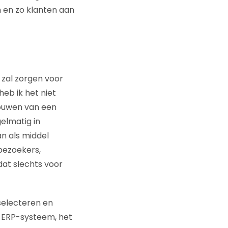
n en zo klanten aan
t zal zorgen voor
eb ik het niet
bouwen van een
elmatig in
an als middel
bezoekers,
at slechts voor
selecteren en
t ERP-systeem, het