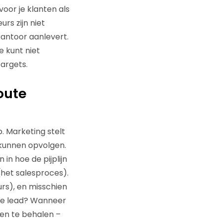
oor je klanten als
rs zijn niet
kantoor aanlevert.
 kunt niet
targets.
oute
. Marketing stelt
 kunnen opvolgen.
in hoe de pijplijn
s (het salesproces).
urs), en misschien
ede lead? Wanneer
en te behalen –