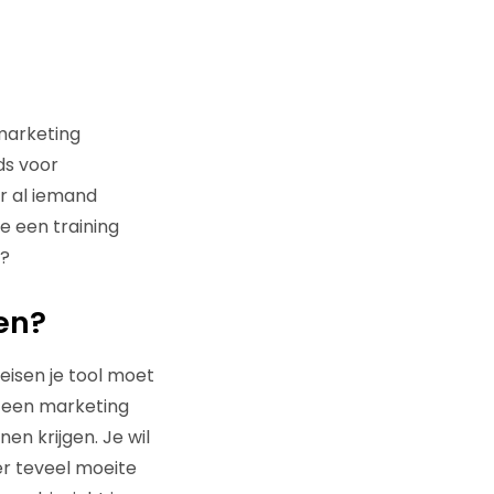
marketing
ds voor
er al iemand
ne een training
d?
pen?
eisen je tool moet
r een marketing
n krijgen. Je wil
er teveel moeite