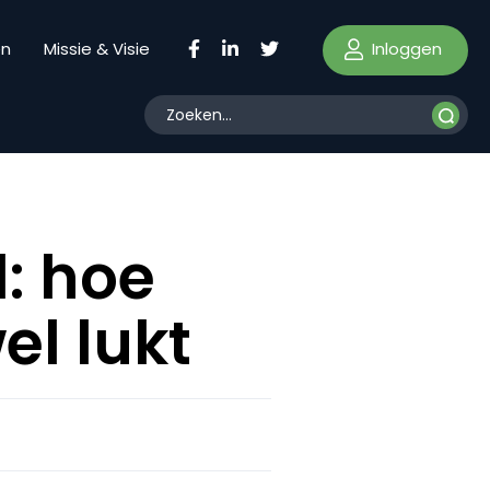
Inloggen
en
Missie & Visie
l: hoe
l lukt