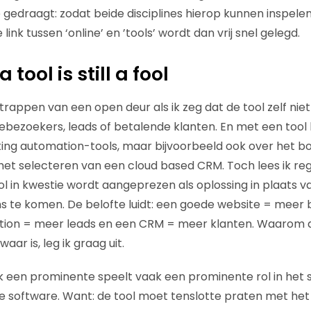
e gedraagt: zodat beide disciplines hierop kunnen inspele
ink tussen ‘online’ en ’tools’ wordt dan vrij snel gelegd.
a tool is still a fool
intrappen van een open deur als ik zeg dat de tool zelf nie
ebezoekers, leads of betalende klanten. En met een tool h
ting automation-tools, maar bijvoorbeeld ook over het 
het selecteren van een cloud based CRM. Toch lees ik reg
ol in kwestie wordt aangeprezen als oplossing in plaats v
s te komen. De belofte luidt: een goede website = meer 
ion = meer leads en een CRM = meer klanten. Waarom d
aar is, leg ik graag uit.
k een prominente speelt vaak een prominente rol in het 
e software. Want: de tool moet tenslotte praten met he