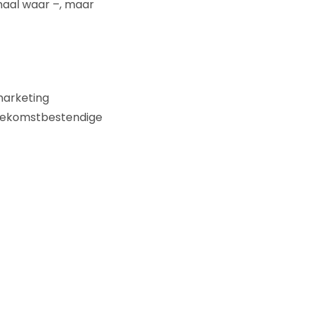
maal waar –, maar
 marketing
toekomstbestendige