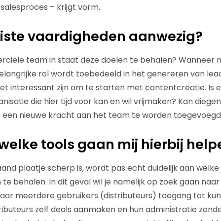
salesproces – krijgt vorm.
 juiste vaardigheden aanwezig?
erciële team in staat deze doelen te behalen? Wanneer 
elangrijke rol wordt toebedeeld in het genereren van lea
het interessant zijn om te starten met contentcreatie. Is 
nisatie die hier tijd voor kan en wil vrijmaken? Kan diege
er een nieuwe kracht aan het team te worden toegevoeg
: welke tools gaan mij hierbij hel
d plaatje scherp is, wordt pas echt duidelijk aan welke 
te behalen. In dit geval wil je namelijk op zoek gaan naa
ar meerdere gebruikers (distributeurs) toegang tot kunne
ributeurs zelf deals aanmaken en hun administratie zond