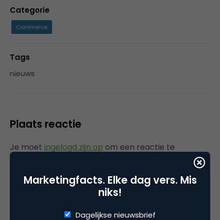
Categorie
Commerce
Tags
nieuws
Plaats reactie
Je moet
ingelogd zijn op
om een reactie te
plaatsen.
Marketingfacts. Elke dag vers. Mis
niks!
Gerelateerde artikelen
Dagelijkse nieuwsbrief