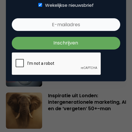
Wekelijkse nieuwsbrief
Rebel with or without a cause?
Wake-upcall voor ontwerpers
en merkeigenaren
Creatieve sector als aanjager
van innovatie en ontsluiter en
verbinder van industrieën
belangrijker en urgenter dan
ooit
Inspiratie uit Londen:
intergenerationele marketing, AI
en de ‘vergeten’ 50+-man