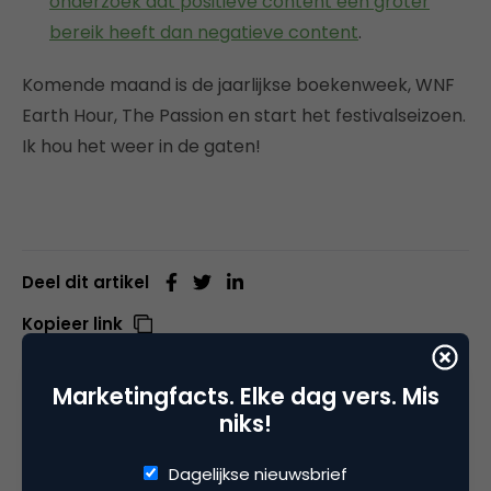
onderzoek dat positieve content een groter
bereik heeft dan negatieve content
.
Komende maand is de jaarlijkse boekenweek, WNF
Earth Hour, The Passion en start het festivalseizoen.
Ik hou het weer in de gaten!
Deel dit artikel
Kopieer link
Marketingfacts. Elke dag vers. Mis
niks!
Rens Dietz
Marketingmanager bij
Coosto
Dagelijkse nieuwsbrief