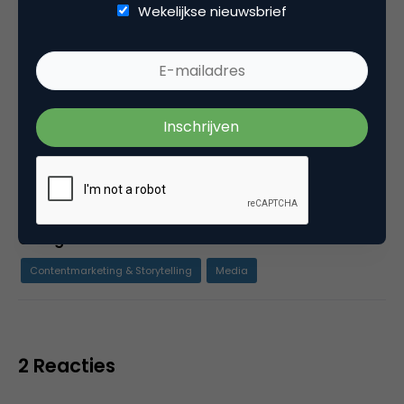
Wekelijkse nieuwsbrief
Rens werkt als marketeer bij Coosto. Coosto
levert één tool voor alle social media
toepassingen zoals monitoring, webcare en
publishing. De Coosto-data bieden dag in dag
uit waardevolle statistieken voor Rens om over
te schrijven.
Categorie
Contentmarketing & Storytelling
Media
2 Reacties