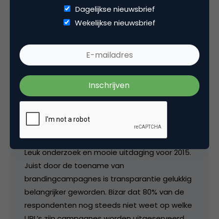
Tags
Dagelijkse nieuwsbrief
Wekelijkse nieuwsbrief
automated trading
3 Reacties
Willem
Leuk onderzoek en mooie uitdaging voor 2015.
Juist door de toename van
brandingcampagnes is transparantie gelukkig
belangrijker geworden. Bizar dat 80% van de
respondenten nog steeds niet weet op welke
URL’s zijn campagnes worden uitgeserveerd.