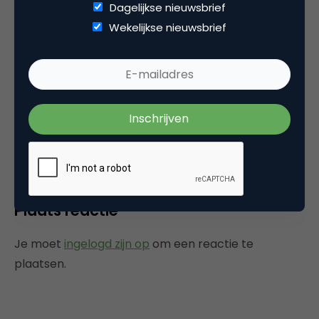
Dagelijkse nieuwsbrief
Wekelijkse nieuwsbrief
media
Damn, hoe heb ik die nu kunnen missen? 😉
3 maart 2006 om 19:52
Plaats reactie
Je moet
ingelogd zijn op
om een reactie te
plaatsen.