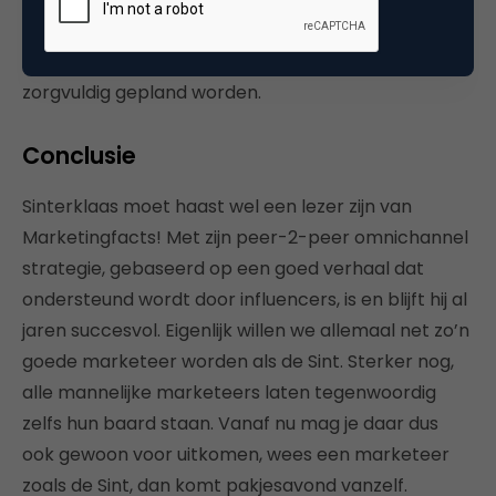
Daarnaast is Sinterklaas consistent: veranderingen
aan het concept gaan langzaam en moeten
zorgvuldig gepland worden.
Conclusie
Sinterklaas moet haast wel een lezer zijn van
Marketingfacts! Met zijn peer-2-peer omnichannel
strategie, gebaseerd op een goed verhaal dat
ondersteund wordt door influencers, is en blijft hij al
jaren succesvol. Eigenlijk willen we allemaal net zo’n
goede marketeer worden als de Sint. Sterker nog,
alle mannelijke marketeers laten tegenwoordig
zelfs hun baard staan. Vanaf nu mag je daar dus
ook gewoon voor uitkomen, wees een marketeer
zoals de Sint, dan komt pakjesavond vanzelf.